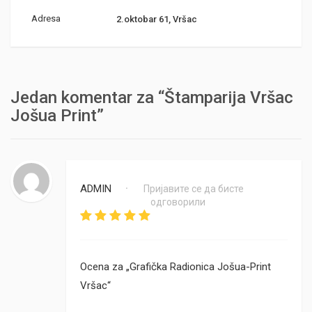
Adresa
2.oktobar 61, Vršac
Jedan komentar za “Štamparija Vršac
Jošua Print”
ADMIN
Пријавите се да бисте
•
одговорили
Ocena za „Grafička Radionica Jošua-Print
Vršac“