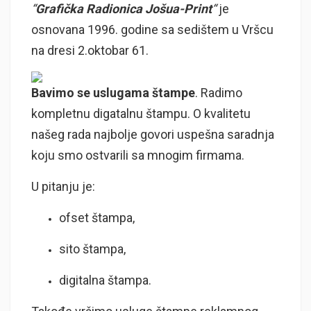
“
Grafička Radionica Jošua-Print
“
je
osnovana 1996. godine sa sedištem u Vršcu
na dresi 2.oktobar 61.
Bavimo se uslugama štampe
. Radimo
kompletnu digatalnu štampu. O kvalitetu
našeg rada najbolje govori uspešna saradnja
koju smo ostvarili sa mnogim firmama.
U pitanju je:
ofset štampa,
sito štampa,
digitalna štampa.