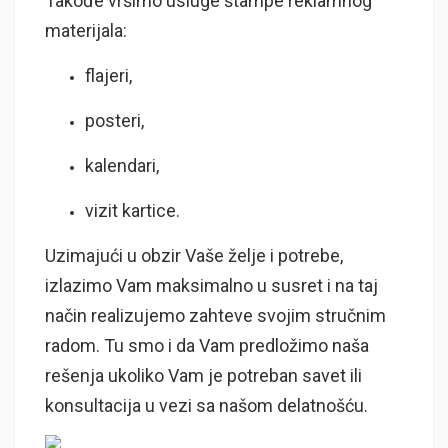
Takođe vršimo usluge štampe reklamnog
materijala:
flajeri,
posteri,
kalendari,
vizit kartice.
Uzimajući u obzir Vaše želje i potrebe,
izlazimo Vam maksimalno u susret i na taj
način realizujemo zahteve svojim stručnim
radom. Tu smo i da Vam predložimo naša
rešenja ukoliko Vam je potreban savet ili
konsultacija u vezi sa našom delatnošću.