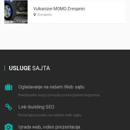
Vulkanizer MOMO Zrenjanin
Zrenjanin
USLUGE
SAJTA
Oglašavanje na našem Web sajtu.
Predstavite svoju ponudu potencijalnim kupcima.
Link-building SEO.
Povećajte posetu na vašem web sajtu.
Izrada web, video prezentacija.