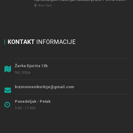
Novi Sad
KONTAKT
INFORMACIJE
Žarka Djurića 12b
Niš, Srbija
biznisimeniksrbije@gmail.com
Ponedeljak - Petak
9:00 - 17:00h