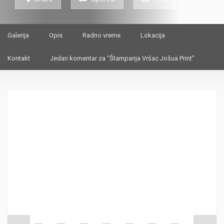
Galerija
Opis
Radno vreme
Lokacija
Kontakt
Jedan komentar za “Štamparija Vršac Jošua Print”