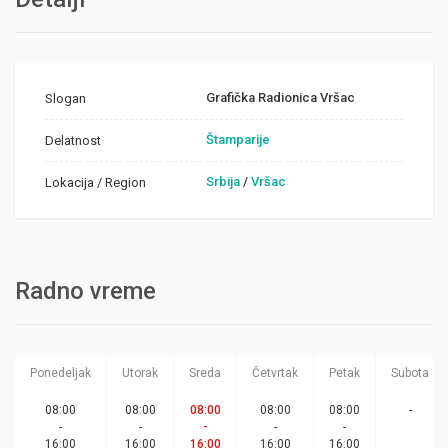
Grafička Radionica Vršac
Slogan
Štamparije
Delatnost
Srbija
/
Vršac
Lokacija / Region
Radno vreme
Ponedeljak
Utorak
Sreda
Četvrtak
Petak
Subota
08:00
08:00
08:00
08:00
08:00
-
-
-
-
-
-
16:00
16:00
16:00
16:00
16:00