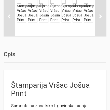
Opis
Štamparija Vršac Jošua
Print
Samostalna zanatsko trgovinska radnja