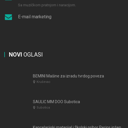
Sa muzičkom pratnjom i naracijom.
E-mail marketing
NOVI
OGLASI
BEMINI Mašine za izradu tvrdog poveza
Kruševac
SAULIĆ MM DOO Subotica
Subotica
Kancelarijski materijal i Školski pribor Perins inženjering Novi Sad