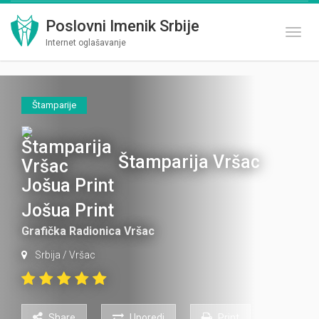
Poslovni Imenik Srbije
Toggl
Internet oglašavanje
Štamparije
Štamparija Vršac
Jošua Print
Grafička Radionica Vršac
Srbija
/
Vršac
Share
Uporedi
Print