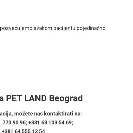
posvećujemo svakom pacijentu pojedinačno.
ta PET LAND Beograd
acija, možete nas kontaktirati na:
1 770 90 96; +381 63 103 54 69;
+381 64 555 13 54