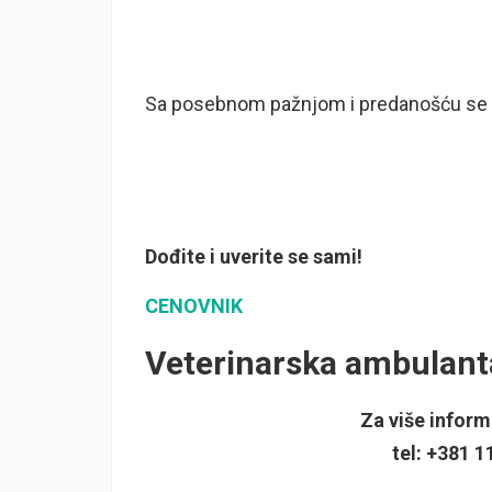
Sa posebnom pažnjom i predanošću se 
Dođite i uverite se sami!
CENOVNIK
Veterinarska ambulan
Za više inform
tel: +381 1