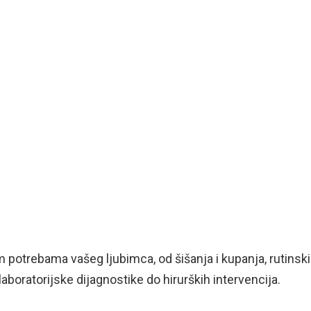
 potrebama vašeg ljubimca, od šišanja i kupanja, rutinsk
aboratorijske dijagnostike do hirurških intervencija.