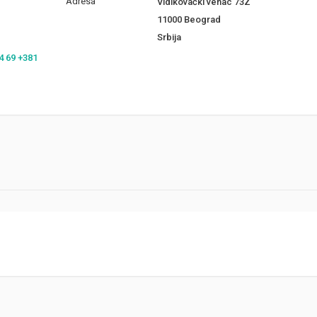
Adresa
Vidikovački venac 73Z
11000 Beograd
Srbija
4 69 +381