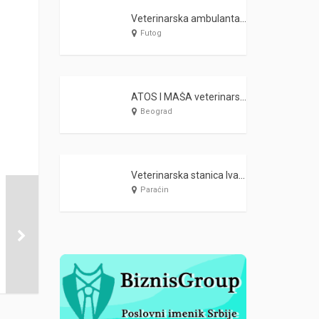
Veterinarska ambulanta Futog PVA KOŠAR
Futog
ATOS I MAŠA veterinarska apoteka i PET SHOP Beograd
Beograd
Veterinarska stanica Ivanović Paraćin
Paraćin