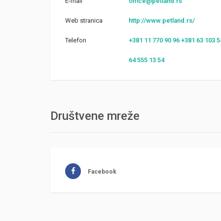
E-mail
office@petland.rs
Web stranica
http://www.petland.rs/
Telefon
+381 11 770 90 96 +381 63 103 5
64 555 13 54
Društvene mreže
Facebook