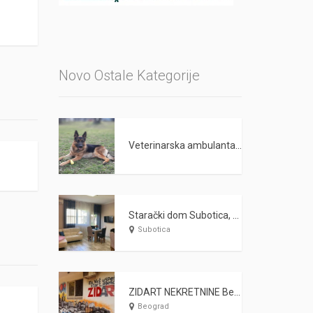
Novo Ostale Kategorije
Veterinarska ambulanta PET LAND Beograd
Starački dom Subotica, Nega starih i odraslih lica WARDA 2021
Subotica
ZIDART NEKRETNINE Beograd
Beograd