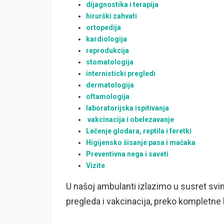
dijagnostika i terapija
hirurški zahvati
ortopedija
kardiologija
reprodukcija
stomatologija
internisticki pregledi
dermatologija
oftamologija
laboratorijska ispitivanja
vakcinacija i obelezavanje
Lečenje glodara, reptila i feretki
Higijensko šisanje pasa i mačaka
Preventivna nega i saveti
Vizite
U našoj ambulanti izlazimo u susret svim
pregleda i vakcinacija, preko kompletne l