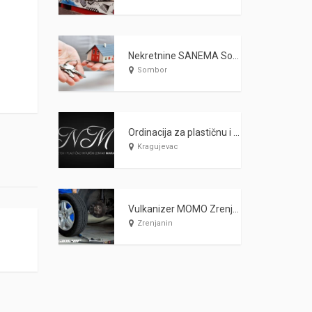
Nekretnine SANEMA Sombor
Sombor
Ordinacija za plastičnu i estetsku hirurgiju MARAŠ Kragujevac
Kragujevac
Vulkanizer MOMO Zrenjanin
Zrenjanin