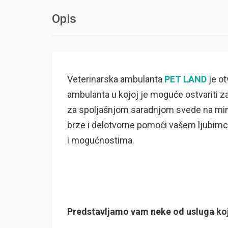
Opis
Veterinarska ambulanta
PET LAND
je ot
ambulanta u kojoj je moguće ostvariti za
za spoljašnjom saradnjom svede na mini
brze i delotvorne pomoći vašem ljubim
i mogućnostima.
Predstavljamo vam neke od usluga koj