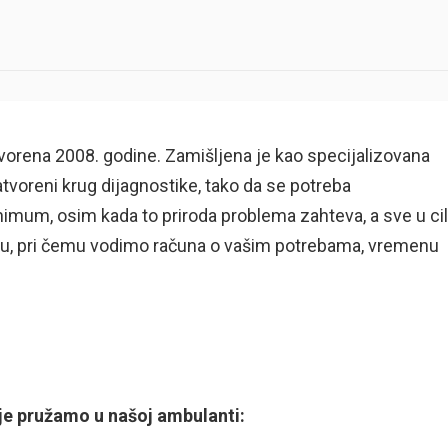
vorena 2008. godine. Zamišljena je kao specijalizovana
tvoreni krug dijagnostike, tako da se potreba
mum, osim kada to priroda problema zahteva, a sve u cil
cu, pri čemu vodimo računa o vašim potrebama, vremenu
e pružamo u našoj ambulanti: