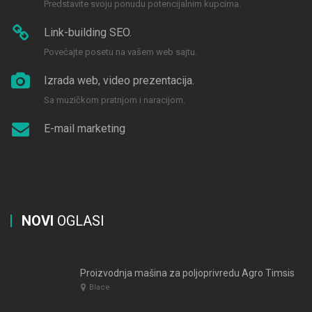
Predstavite svoju ponudu potencijalnim kupcima.
Link-building SEO.
Povećajte posetu na vašem web sajtu.
Izrada web, video prezentacija.
Sa muzičkom pratnjom i naracijom.
E-mail marketing
NOVI
OGLASI
Proizvodnja mašina za poljoprivredu Agro Timsistem Blace
Blace