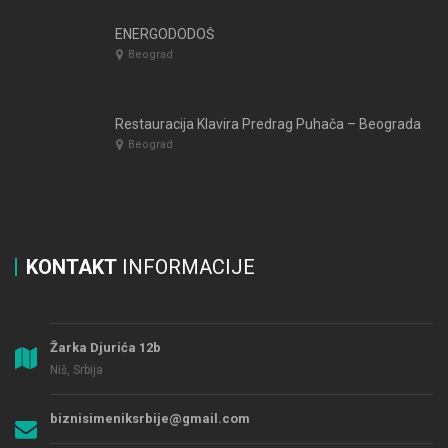
ENERGODODOŠ
Beograd
Restauracija Klavira Predrag Puhača – Beograda
Beograd
KONTAKT
INFORMACIJE
Žarka Djurića 12b
Niš, Srbija
biznisimeniksrbije@gmail.com