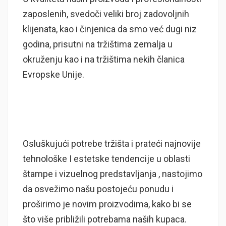
zaposlenih, svedoči veliki broj zadovoljnih
klijenata, kao i činjenica da smo već dugi niz
godina, prisutni na tržištima zemalja u
okruženju kao i na tržištima nekih članica
Evropske Unije.
Osluškujući potrebe tržišta i prateći najnovije
tehnološke I estetske tendencije u oblasti
štampe i vizuelnog predstavljanja , nastojimo
da osvežimo našu postojeću ponudu i
proširimo je novim proizvodima, kako bi se
što više približili potrebama naših kupaca.