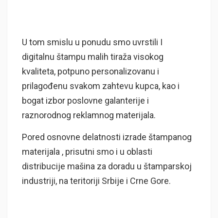
U tom smislu u ponudu smo uvrstili I
digitalnu štampu malih tiraža visokog
kvaliteta, potpuno personalizovanu i
prilagođenu svakom zahtevu kupca, kao i
bogat izbor poslovne galanterije i
raznorodnog reklamnog materijala.
Pored osnovne delatnosti izrade štampanog
materijala , prisutni smo i u oblasti
distribucije mašina za doradu u štamparskoj
industriji, na teritoriji Srbije i Crne Gore.