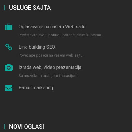
USLUGE
SAJTA
Oglašavanje na našem Web sajtu.
Predstavite svoju ponudu potencijalnim kupcima.
Link-building SEO.
Povećajte posetu na vašem web sajtu.
Izrada web, video prezentacija.
Sa muzičkom pratnjom i naracijom.
E-mail marketing
NOVI
OGLASI