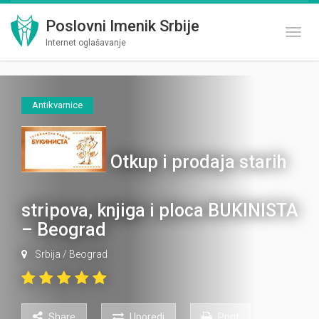
Poslovni Imenik Srbije
Toggl
Internet oglašavanje
Antikvarnice
Otkup i prodaja starih
stripova, knjiga i ploca BUKINISTA
– Beograd
Srbija
/
Beograd
Share
Uporedi
Print