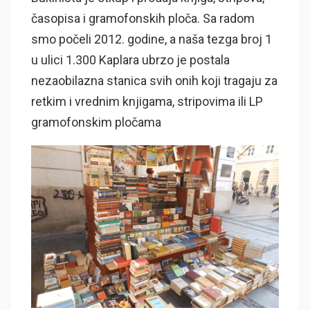
časopisa i gramofonskih ploča. Sa radom
smo počeli 2012. godine, a naša tezga broj 1
u ulici 1.300 Kaplara ubrzo je postala
nezaobilazna stanica svih onih koji tragaju za
retkim i vrednim knjigama, stripovima ili LP
gramofonskim pločama