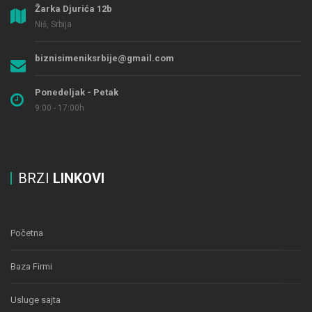
Žarka Djurića 12b
Niš, Srbija
biznisimeniksrbije@gmail.com
Ponedeljak - Petak
9:00 - 17:00h
BRZI
LINKOVI
Početna
Baza Firmi
Usluge sajta