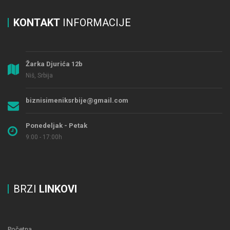
KONTAKT
INFORMACIJE
Žarka Djurića 12b
Niš, Srbija
biznisimeniksrbije@gmail.com
Ponedeljak - Petak
9:00 - 17:00h
BRZI
LINKOVI
Početna