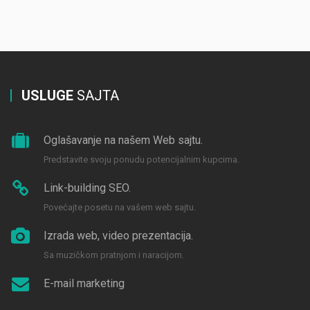
USLUGE
SAJTA
Oglašavanje na našem Web sajtu.
Predstavite svoju ponudu potencijalnim kupcima.
Link-building SEO.
Povećajte posetu na vašem web sajtu.
Izrada web, video prezentacija.
Sa muzičkom pratnjom i naracijom.
E-mail marketing