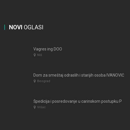
NOVI
OGLASI
Vagres ing DOO
Niš
Dom za smeštaj odraslih i starijih osoba IVANOVIĆ
Beograd
Špedicija i posredovanje u carinskom postupku PUTNIK ŠPED Vatin
Vršac