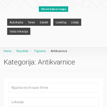
Otvori/Zatvori mapu
Autokarta
Teren
Satelit
Uveličaj
Udalji
Vaša lokacija
Home
Rezultati
Trgovina
Antikvarnice
Kategorija:
Antikvarnice