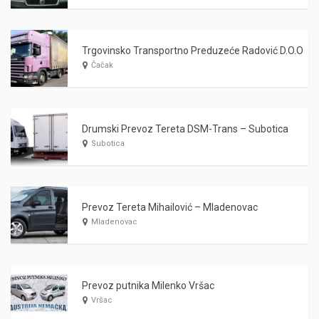
Trgovinsko Transportno Preduzeće Radović D.O.O
Čačak
Drumski Prevoz Tereta DSM-Trans – Subotica
Subotica
Prevoz Tereta Mihailović – Mladenovac
Mladenovac
Prevoz putnika Milenko Vršac
Vršac