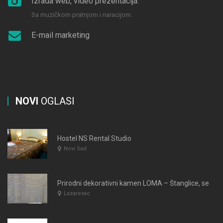
Izrada web, video prezentacija.
Sa muzičkom pratnjom i naracijom.
E-mail marketing
NOVI
OGLASI
Hostel NS Rental Studio
Novi Sad
Prirodni dekorativni kamen LOMA – Štanglice, sečeni, lomljeni kamen
Lazarevac