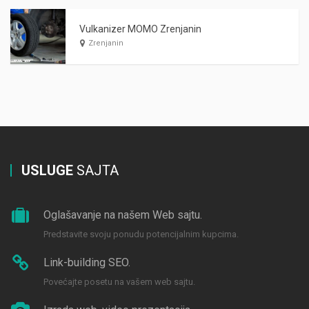
Vulkanizer MOMO Zrenjanin
Zrenjanin
USLUGE
SAJTA
Oglašavanje na našem Web sajtu.
Predstavite svoju ponudu potencijalnim kupcima.
Link-building SEO.
Povećajte posetu na vašem web sajtu.