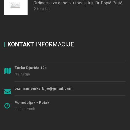
Ordinacija za genetiku i pedijatriju Dr. Popić-Paljić
Novi Sad
KONTAKT
INFORMACIJE
Žarka Djurića 12b
Niš, Srbija
biznisimeniksrbije@gmail.com
Ponedeljak - Petak
9:00 - 17:00h