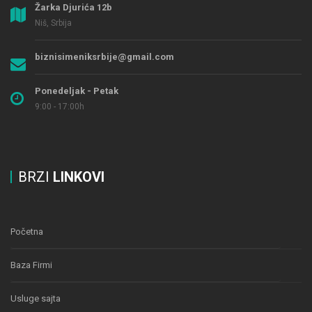
Žarka Djurića 12b
Niš, Srbija
biznisimeniksrbije@gmail.com
Ponedeljak - Petak
9:00 - 17:00h
BRZI
LINKOVI
Početna
Baza Firmi
Usluge sajta