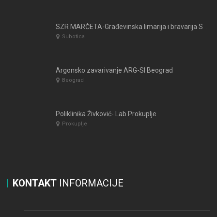
SZR MARČETA-Građevinska limarija i bravarija Subotica
Subotica
Argonsko zavarivanje ARG-SI Beograd
Beograd
Poliklinika Živković- Lab Prokuplje
Prokuplje
KONTAKT
INFORMACIJE