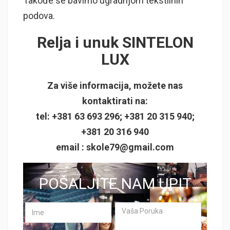
Takođe se bavimo ugradnjom tekstilnih
podova.
Relja i unuk SINTELON
LUX
Za više informacija, možete nas
kontaktirati na:
tel: +381 63 693 296; +381 20 315 940;
+381 20 316 940
email :
skole79@gmail.com
POŠALJITE NAM UPIT