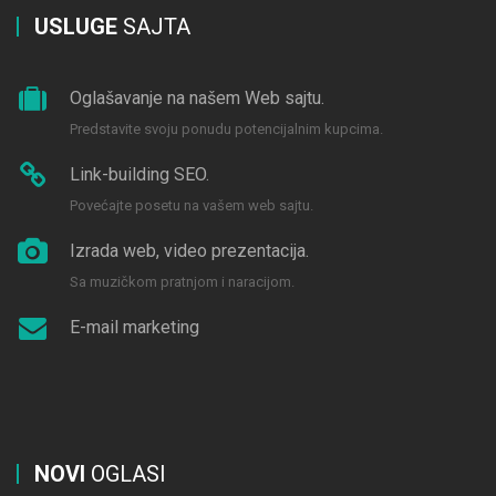
USLUGE
SAJTA
Oglašavanje na našem Web sajtu.
Predstavite svoju ponudu potencijalnim kupcima.
Link-building SEO.
Povećajte posetu na vašem web sajtu.
Izrada web, video prezentacija.
Sa muzičkom pratnjom i naracijom.
E-mail marketing
NOVI
OGLASI