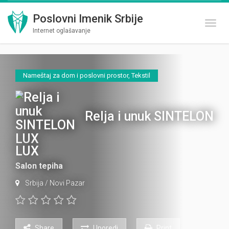
Poslovni Imenik Srbije
Toggl
Internet oglašavanje
Nameštaj za dom i poslovni prostor
,
Tekstil
Relja i unuk SINTELON
LUX
Salon tepiha
Srbija
/
Novi Pazar
Share
Uporedi
Print