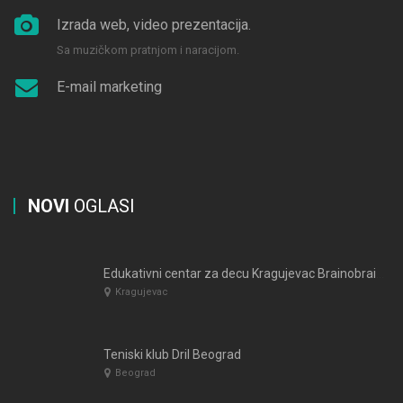
Izrada web, video prezentacija.
Sa muzičkom pratnjom i naracijom.
E-mail marketing
NOVI
OGLASI
Edukativni centar za decu Kragujevac Brainobrain mastarije
Kragujevac
Teniski klub Dril Beograd
Beograd