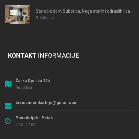
Starački dom Subotica, Nega starih i odraslih lica WARDA 2021
Subotica
KONTAKT
INFORMACIJE
Žarka Djurića 12b
Niš, Srbija
biznisimeniksrbije@gmail.com
Ponedeljak - Petak
9:00 - 17:00h