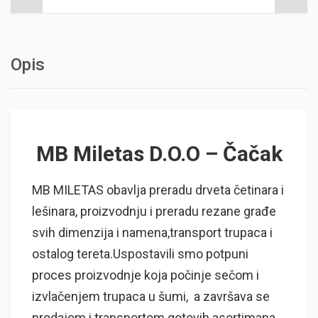
Opis
MB Miletas D.O.O – Čačak
MB MILETAS obavlja preradu drveta četinara i
lešinara, proizvodnju i preradu rezane građe
svih dimenzija i namena,transport trupaca i
ostalog tereta.Uspostavili smo potpuni
proces proizvodnje koja počinje sečom i
izvlačenjem trupaca u šumi, a završava se
prodajom i transportom gotovih asortimana.