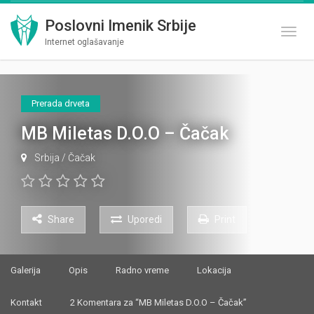
Poslovni Imenik Srbije
Toggl
Internet oglašavanje
Prerada drveta
MB Miletas D.O.O – Čačak
Srbija
/
Čačak
Share
Uporedi
Print
Galerija
Opis
Radno vreme
Lokacija
Kontakt
2 Komentara za “MB Miletas D.O.O – Čačak”