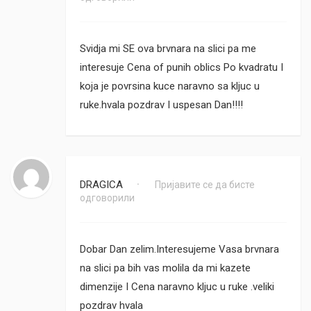
Svidja mi SE ova brvnara na slici pa me
interesuje Cena of punih oblics Po kvadratu I
koja je povrsina kuce naravno sa kljuc u
ruke.hvala pozdrav I uspesan Dan!!!!
DRAGICA
Пријавите се да бисте
•
одговорили
Dobar Dan zelim.Interesujeme Vasa brvnara
na slici pa bih vas molila da mi kazete
dimenzije I Cena naravno kljuc u ruke .veliki
pozdrav hvala