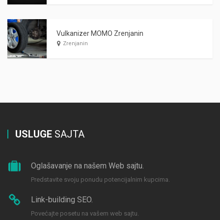
Vulkanizer MOMO Zrenjanin
Zrenjanin
USLUGE
SAJTA
Oglašavanje na našem Web sajtu.
Predstavite svoju ponudu potencijalnim kupcima.
Link-building SEO.
Povećajte posetu na vašem web sajtu.