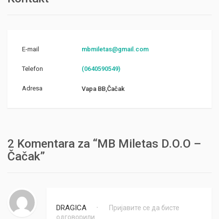
E-mail
mbmiletas@gmail.com
Telefon
(0640590549)
Adresa
Vapa BB,Čačak
2 Komentara za “MB Miletas D.O.O –
Čačak”
DRAGICA
Пријавите се да бисте
•
одговорили