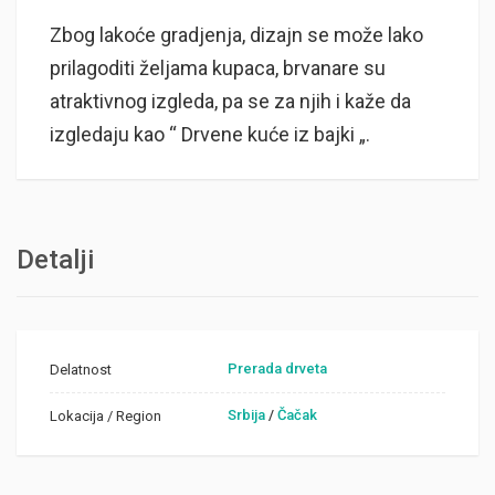
Zbog lakoće gradjenja, dizajn se može lako
prilagoditi željama kupaca, brvanare su
atraktivnog izgleda, pa se za njih i kaže da
izgledaju kao “ Drvene kuće iz bajki „.
Detalji
Prerada drveta
Delatnost
Srbija
/
Čačak
Lokacija / Region