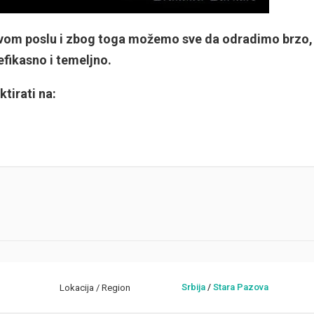
 svom poslu i zbog toga možemo sve da odradimo brzo,
efikasno i temeljno.
tirati na:
Srbija
/
Stara Pazova
Lokacija / Region