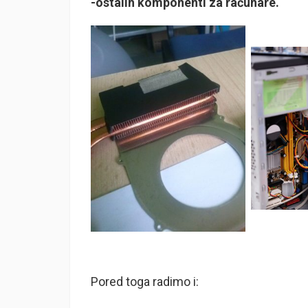
-ostalih komponenti za računare.
Pored toga radimo i: