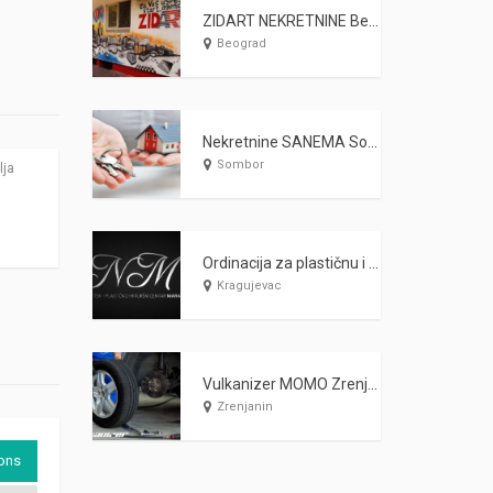
ZIDART NEKRETNINE Beograd
Beograd
Nekretnine SANEMA Sombor
Sombor
lja
Ordinacija za plastičnu i estetsku hirurgiju MARAŠ Kragujevac
Kragujevac
Vulkanizer MOMO Zrenjanin
Zrenjanin
ions