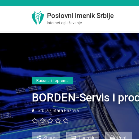
Poslovni Imenik Srbije
Internet oglašavanje
Računari i oprema
BORDEN-Servis i prod
Srbija
/
Stara Pazova
Share
Uporedi
Print