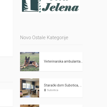
Novo Ostale Kategorije
Veterinarska ambulanta PET LAND Beograd
Starački dom Subotica, Nega starih i odraslih lica WARDA 2021
Subotica