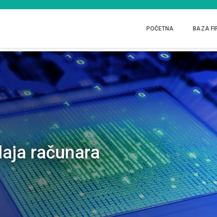
POČETNA
BAZA FI
aja računara