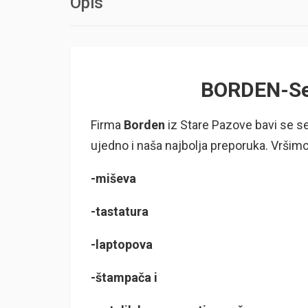
Opis
BORDEN-Ser
Firma
Borden
iz Stare Pazove bavi se ser
ujedno i naša najbolja preporuka. Vršimo
-miševa
-tastatura
-laptopova
-štampača i