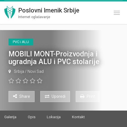
Poslovni Imenik Srbije
Toggl
Internet oglašavanje
PVC i ALU
MOBILI MONT-Proizvodnja i
ugradnja ALU i PVC stolarije
Srbija
/
Novi Sad
Share
Uporedi
Print
Galerija
Opis
Lokacija
Kontakt