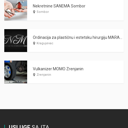
Nekretnine SANEMA Sombor
Sombor
Ordinacija za plastičnu i estetsku hirurgiju MARAŠ Kragujevac
Kragujevac
Vulkanizer MOMO Zrenjanin
Zrenjanin
USLUGE
SAJTA