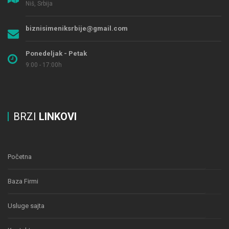
Niš, Srbija
biznisimeniksrbije@gmail.com
Ponedeljak - Petak
9:00 - 17:00h
BRZI
LINKOVI
Početna
Baza Firmi
Usluge sajta