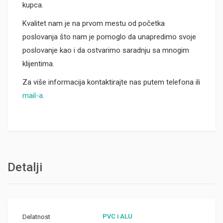
kupca.
Kvalitet nam je na prvom mestu od početka
poslovanja što nam je pomoglo da unapredimo svoje
poslovanje kao i da ostvarimo saradnju sa mnogim
klijentima.
Za više informacija kontaktirajte nas putem telefona ili
mail-a.
Detalji
PVC i ALU
Delatnost