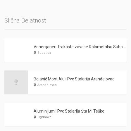
Slična Delatnost
Venecijaneri Trakaste zavese Rolometalsu Subotica
Subotica
Bojanić Mont Alu i Pvc Stolarija Aranđelovac
Aranđelovac
Aluminijum i Pvc Stolarija Šta Mi Teško
Ugrinovci