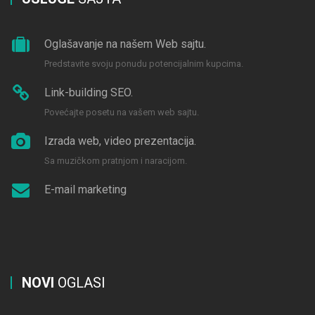
Oglašavanje na našem Web sajtu.
Predstavite svoju ponudu potencijalnim kupcima.
Link-building SEO.
Povećajte posetu na vašem web sajtu.
Izrada web, video prezentacija.
Sa muzičkom pratnjom i naracijom.
E-mail marketing
NOVI
OGLASI