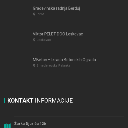
Građevinska radnja Berduj
Pirot
Viktor PELET DOO Leskovac
Leskovac
MBeton – Izrada Betonskih Ograda
Smederevska Palanka
KONTAKT
INFORMACIJE
Žarka Djurića 12b