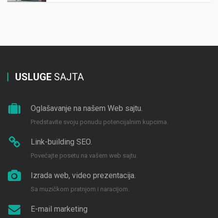
USLUGE
SAJTA
Oglašavanje na našem Web sajtu.
Predstavite svoju ponudu potencijalnim kupcima.
Link-building SEO.
Povećajte posetu na vašem web sajtu.
Izrada web, video prezentacija.
Sa muzičkom pratnjom i naracijom.
E-mail marketing