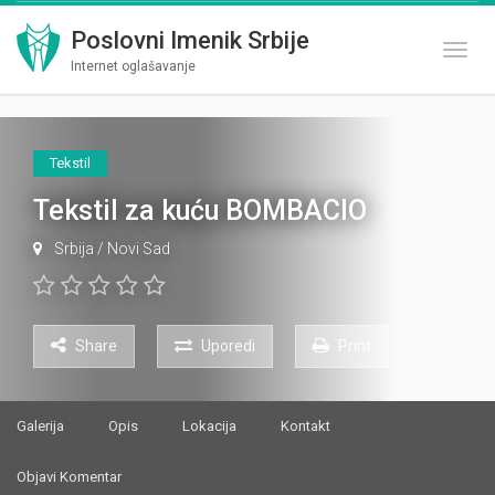
Poslovni Imenik Srbije
Toggl
Internet oglašavanje
Tekstil
Tekstil za kuću BOMBACIO
Srbija
/
Novi Sad
Share
Uporedi
Print
Galerija
Opis
Lokacija
Kontakt
Objavi Komentar