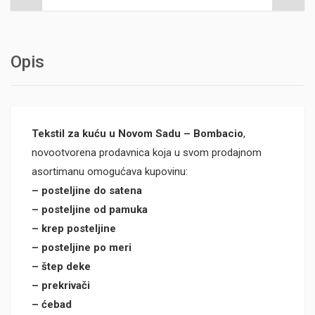
Opis
Tekstil za kuću u Novom Sadu – Bombacio
,
novootvorena prodavnica koja u svom prodajnom
asortimanu omogućava kupovinu:
– posteljine do satena
– posteljine od pamuka
– krep posteljine
– posteljine po meri
– štep deke
– prekrivači
– ćebad