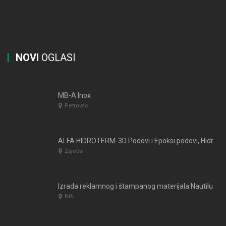
NOVI
OGLASI
MB-A Inox
Petrovac
ALFA HIDROTERM-3D Podovi i Epoksi podovi, Hidro i Termo izolacija
Zaječar
Izrada reklamnog i štampanog materijala Nautilus Ivago – Niš
Niš