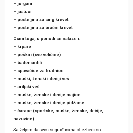
– jorgani
– jastuci
– posteljina za sing krevet
– posteljina za bračni krevet
Osim toga, u ponudi se nalaze i:
– krpare
– peškiri (sve veličine)
– bademantili
– spavaćice za trudnice
– muški, ženski i dečiji veš
– ariljski veš
– muške, ženske i dečije majice
– muške, ženske i dečije pidžame
– čarape (sportske, muške, ženske, dečije,
nazuvice)
Sa željom da svim sugrađanima obezbedimo