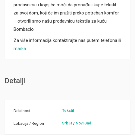
prodavnicu u kojoj će moći da pronađu i kupe tekstil
za svoj dom, koji će im pružiti preko potreban komfor
– otvorili smo našu prodavnicu tekstila za kuću
Bombacio.
Za više informacija kontaktirajte nas putem telefona ili
mail-a
.
Detalji
Tekstil
Delatnost
Srbija
/
Novi Sad
Lokacija / Region