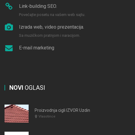
Link-building SEO.
Povećajte posetu na vašem web sajtu.
Izrada web, video prezentacija.
Sa muzičkom pratnjom i naracijom.
E-mail marketing
NOVI
OGLASI
Proizvodnja cigli IZVOR Uzdin
Vlasotince