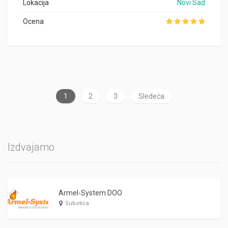
Lokacija
Novi Sad
Ocena
1
2
3
Sledeća
Izdvajamo
Armel-System DOO
Subotica