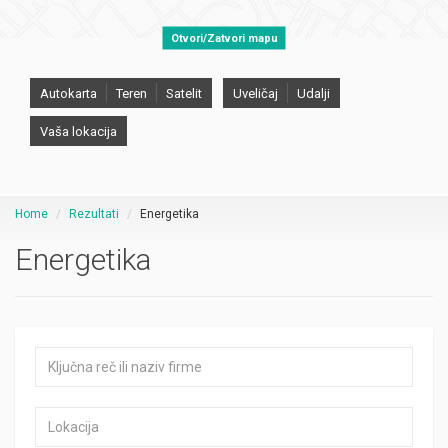
Otvori/Zatvori mapu
Autokarta
Teren
Satelit
Uveličaj
Udalji
Vaša lokacija
Home
Rezultati
Energetika
Energetika