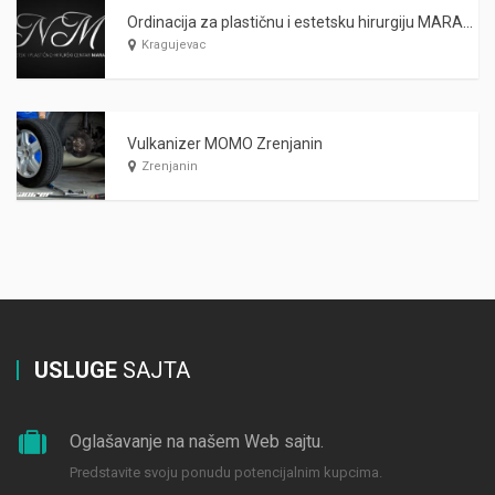
Ordinacija za plastičnu i estetsku hirurgiju MARAŠ Kragujevac
Kragujevac
Vulkanizer MOMO Zrenjanin
Zrenjanin
USLUGE
SAJTA
Oglašavanje na našem Web sajtu.
Predstavite svoju ponudu potencijalnim kupcima.