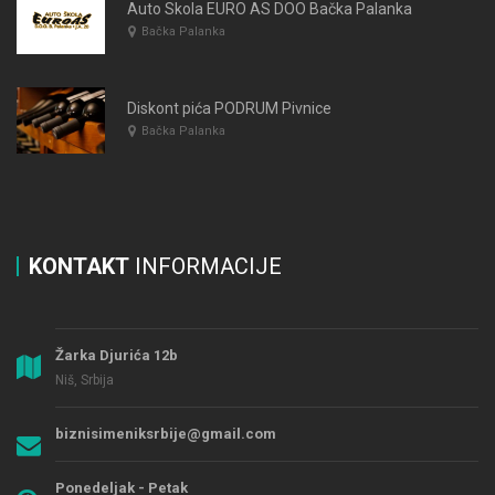
Auto Skola EURO AS DOO Bačka Palanka
Bačka Palanka
Diskont pića PODRUM Pivnice
Bačka Palanka
KONTAKT
INFORMACIJE
Žarka Djurića 12b
Niš, Srbija
biznisimeniksrbije@gmail.com
Ponedeljak - Petak