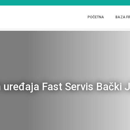
POČETNA
BAZA FI
 uređaja Fast Servis Bački 