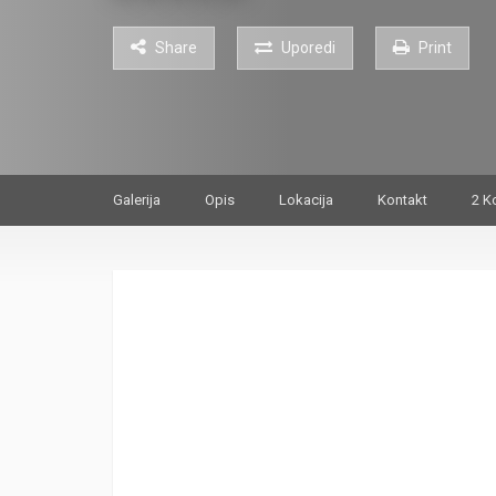
Share
Uporedi
Print
Galerija
Opis
Lokacija
Kontakt
2 K