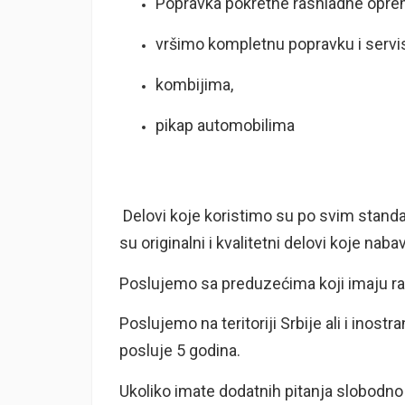
Popravka pokretne rashladne opr
vršimo kompletnu popravku i servi
kombijima,
pikap automobilima
Delovi koje koristimo su po svim standar
su originalni i kvalitetni delovi koje na
Poslujemo sa preduzećima koji imaju r
Poslujemo na teritoriji Srbije ali i inos
posluje 5 godina.
Ukoliko imate dodatnih pitanja slobodno n