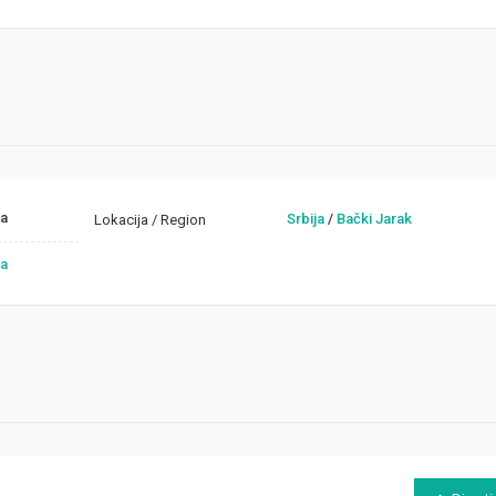
ja
Srbija
/
Bački Jarak
Lokacija / Region
ja