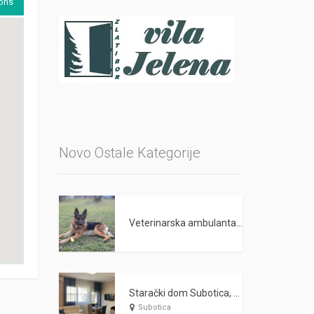
ions
Novo Ostale Kategorije
Veterinarska ambulanta PET LAND Beograd
Starački dom Subotica, Nega starih i odraslih lica WARDA 2021
Subotica