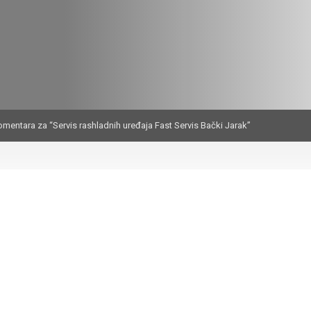
omentara za “Servis rashladnih uređaja Fast Servis Bački Jarak”