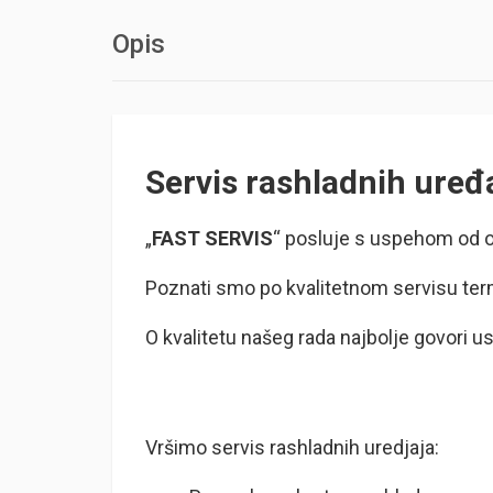
Opis
Servis rashladnih uređa
„
FAST SERVIS
“ posluje s uspehom od o
Poznati smo po kvalitetnom servisu ter
O kvalitetu našeg rada najbolje govori 
Vršimo servis rashladnih uredjaja: