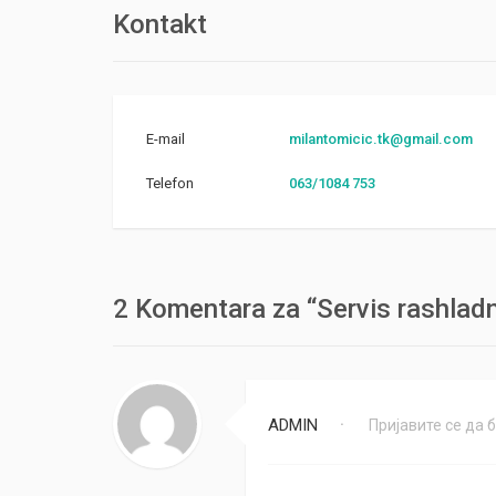
Kontakt
E-mail
milantomicic.tk@gmail.com
Telefon
063/1084 753
2 Komentara za “Servis rashladn
ADMIN
Пријавите се да 
•