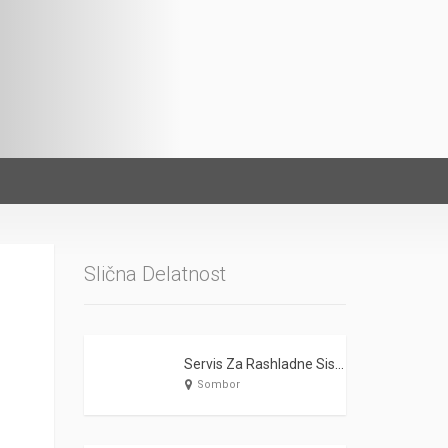
Slična Delatnost
Servis Za Rashladne Sisteme Alokin ‘S Sombor
Sombor