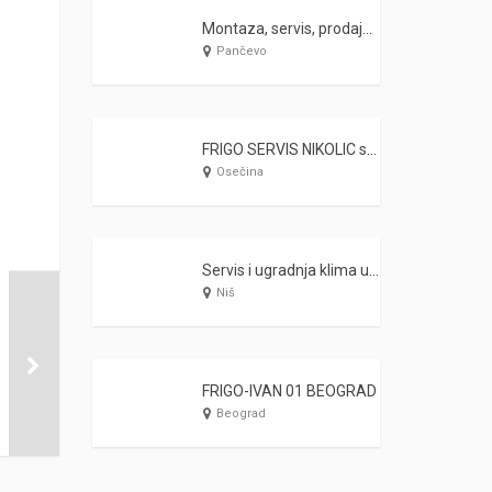
Montaza, servis, prodaja klima uredjaja Frigo Peđa Pančevo
Pančevo
FRIGO SERVIS NIKOLIC servis i montaža klima uredjaja
Osečina
Servis i ugradnja klima uređaja NITEHNOKLIMA DOO – Nis
Niš
FRIGO-IVAN 01 BEOGRAD
Beograd