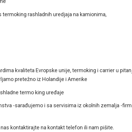
eme
s termoking rashladnih uredjaja na kamionima,
dima kvaliteta Evropske unije, termoking i carrier u pitan
bavljamo pretežno iz Holandije i Amerike
ashladne termo king uređaje
transtva -sarađujemo i sa servisima iz okolnih zemalja -fir
as kontaktirajte na kontakt telefon ili nam pišite.