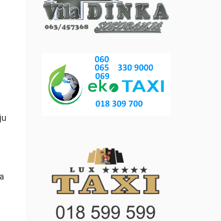
ju
ma