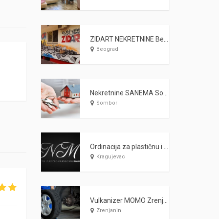
ZIDART NEKRETNINE Beograd
Beograd
Nekretnine SANEMA Sombor
Sombor
Ordinacija za plastičnu i estetsku hirurgiju MARAŠ Kragujevac
Kragujevac
Vulkanizer MOMO Zrenjanin
Zrenjanin