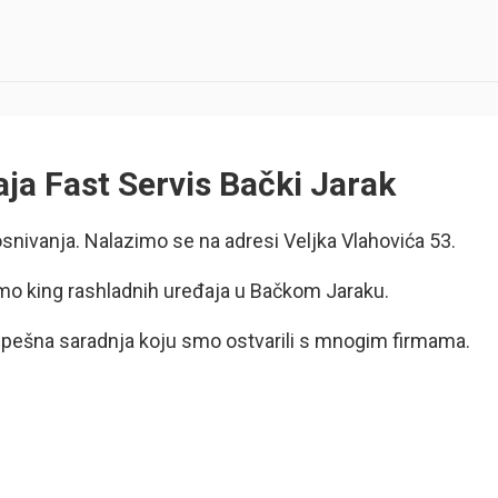
ja Fast Servis Bački Jarak
snivanja. Nalazimo se na adresi Veljka Vlahovića 53.
mo king rashladnih uređaja u Bačkom Jaraku.
uspešna saradnja koju smo ostvarili s mnogim firmama.