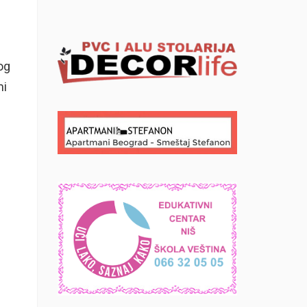
og
mi