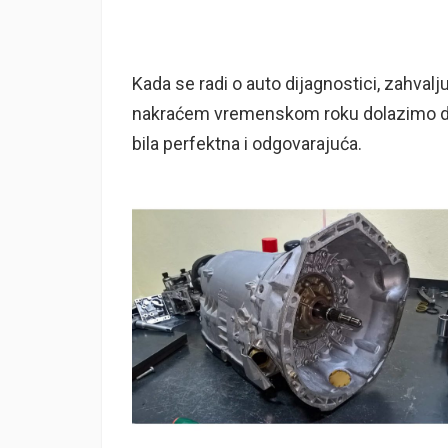
Kada se radi o auto dijagnostici, zahval
nakraćem vremenskom roku dolazimo do s
bila perfektna i odgovarajuća.