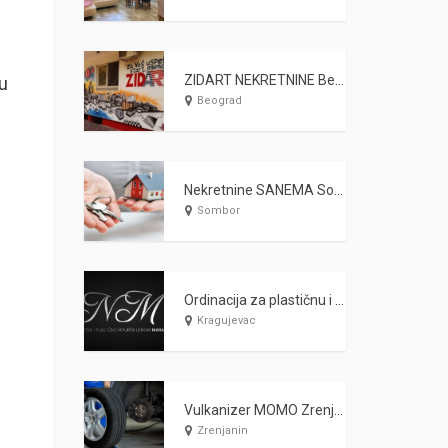
ZIDART NEKRETNINE Beograd
 u
Beograd
Nekretnine SANEMA Sombor
Sombor
Ordinacija za plastičnu i estetsku hirurgiju MARAŠ Kragujevac
Kragujevac
Vulkanizer MOMO Zrenjanin
Zrenjanin