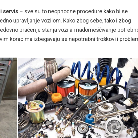
i servis
– sve su to neophodne procedure kako bi se
dno upravljanje vozilom. Kako zbog sebe, tako i zbog
, redovno praćenje stanja vozila i nadomešćivanje potrebn
kvim koracima izbegavaju se nepotrebni troškovi i proble