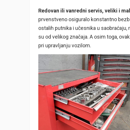
Redovan ili vanredni servis, veliki i mal
prvenstveno osiguralo konstantno bezbe
ostalih putnika i učesnika u saobraćaju
su od velikog značaja. A osim toga, ova
pri upravljanju vozilom.