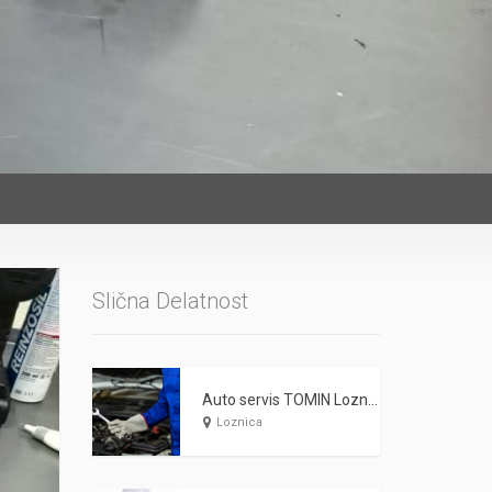
Slična Delatnost
Auto servis TOMIN Loznica
Loznica