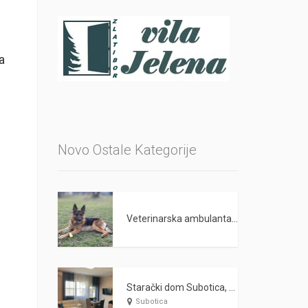
a
Novo Ostale Kategorije
Veterinarska ambulanta PET LAND Beograd
Starački dom Subotica, Nega starih i odraslih lica WARDA 2021
Subotica