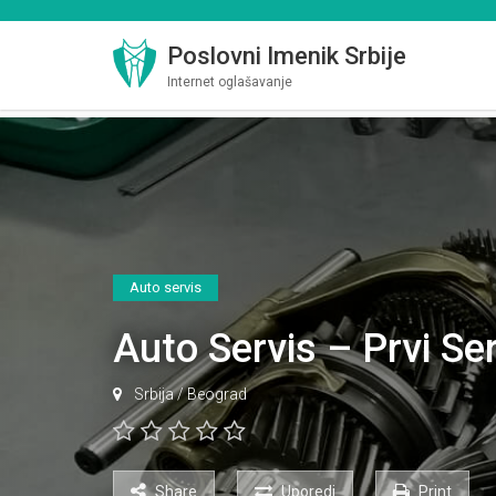
Poslovni Imenik Srbije
Internet oglašavanje
Auto servis
Auto Servis – Prvi Se
Srbija
/
Beograd
Share
Uporedi
Print