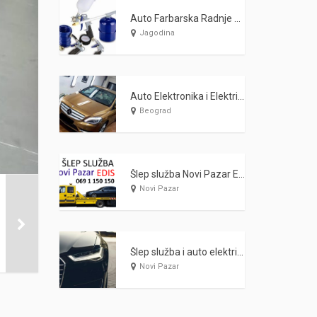
Auto Farbarska Radnje Auto Limar Vlada Dimitrijević Jagodina
Jagodina
Auto Elektronika i Elektrika Cas System
Beograd
Šlep služba Novi Pazar EDIS
Novi Pazar
Šlep služba i auto elektrika Edis Novi Pazar
Novi Pazar