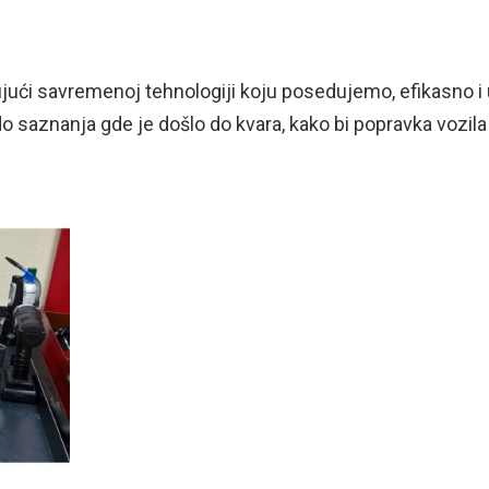
jujući savremenoj tehnologiji koju posedujemo, efikasno i
aznanja gde je došlo do kvara, kako bi popravka vozila