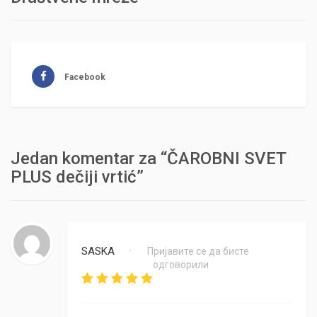
Facebook
Jedan komentar za “ČAROBNI SVET
PLUS dečiji vrtić”
SASKA
Пријавите се да бисте
•
одговорили