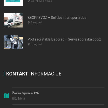
Gornji Milanovac
BEOPREVOZ – Selidbe i transport robe
Beograd
Podizači stakla Beograd – Servis i poravka podizača Beograd JOVANOVIĆ
Beograd
KONTAKT
INFORMACIJE
Žarka Djurića 12b
Niš, Srbija