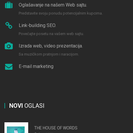
Oglašavanje na našem Web sajtu.
Predstavite svoju ponudu potencijalnim kupcima.
Link-building SEO.
Povećajte posetu na vašem web sajtu.
Izrada web, video prezentacija.
Sa muzičkom pratnjom i naracijom.
E-mail marketing
NOVI
OGLASI
THE HOUSE OF WORDS