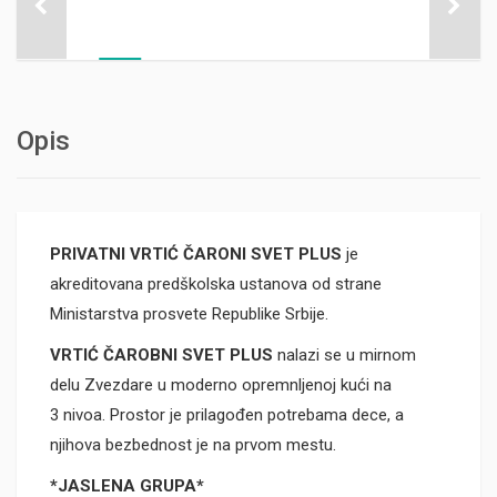
Opis
PRIVATNI VRTIĆ ČARONI SVET PLUS
je
akreditovana predškolska ustanova od strane
Ministarstva prosvete Republike Srbije.
VRTIĆ ČAROBNI SVET PLUS
nalazi se u mirnom
delu Zvezdare u moderno opremnljenoj kući na
3 nivoa. Prostor je prilagođen potrebama dece, a
njihova bezbednost je na prvom mestu.
*JASLENA GRUPA*