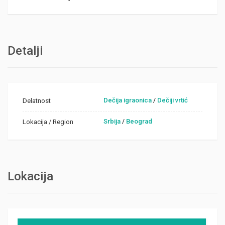
Detalji
Dečija igraonica
/
Dečiji vrtić
Delatnost
Srbija
/
Beograd
Lokacija / Region
Lokacija