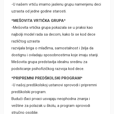
-U našem vrtiću imamo jaslenu grupu namenjenu deci
uzrasta od jedne godine starosti.
*MEŠOVITA VRTIĆKA GRUPA*
-Mešovita vrtićka grupa pokazala se u praksi kao
najbolji model rada sa decom, kako bi se kod dece
različtog uzrasta
razvijala briga o mlađima, samostalnost i želja da
dostignu i ovladaju sposobnostima koje imaju stariji.
Mešovita grupa predstavlja idealnu sredinu za
podsticanje psihofizičkog razvoja kod dece.
*PRIPREMNI PREDŠKOLSKI PROGRAM*
-U našoj predškolskoj ustanovi sprovodi i pripremni
predškolski program.
Budući đaci prvaci usvajaju neophodna znanja i
veštine za polazak u školu, a program sprovodi
stručno osoblje.