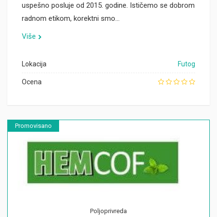
uspešno posluje od 2015. godine. Ističemo se dobrom
radnom etikom, korektni smo…
Više
Lokacija
Futog
Ocena
Promovisano
Poljoprivreda