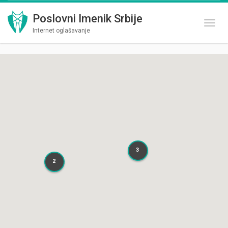
Poslovni Imenik Srbije
Toggl
Internet oglašavanje
3
3
2
2