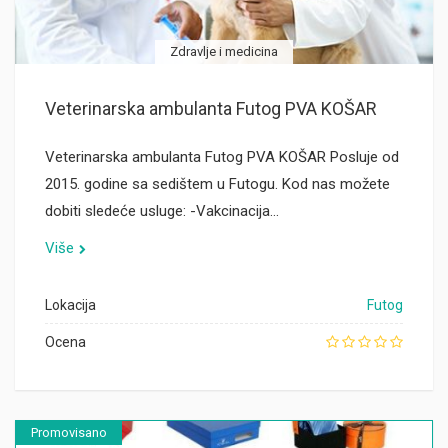
Zdravlje i medicina
Veterinarska ambulanta Futog PVA KOŠAR
Veterinarska ambulanta Futog PVA KOŠAR Posluje od
2015. godine sa sedištem u Futogu. Kod nas možete
dobiti sledeće usluge: -Vakcinacija…
Više
Lokacija
Futog
Ocena
Promovisano