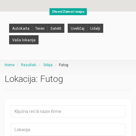
Otvori/Zatvori mapu
Autokarta
Teren
Satelit
Uveličaj
Udalji
Vaša lokacija
Home
Rezultati
Srbija
Futog
Lokacija:
Futog