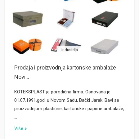
Industrija
Prodaja i proizvodnja kartonske ambalaže
Novi...
KOTEKSPLAST je porodična firma. Osnovana je
01.07.1991.god. u Novom Sadu, Bački Jarak. Bavi se
proizvodnjom plastične, kartonske i papirne ambalaže,
…
Više