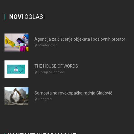
NOVI
OGLASI
Agencija za čišćenje objekata i poslovnih prostora BJEDOV
Mladenovac
THE HOUSE OF WORDS
Gornji Milanovac
Samostalna rovokopačka radnja Gladović
Beograd