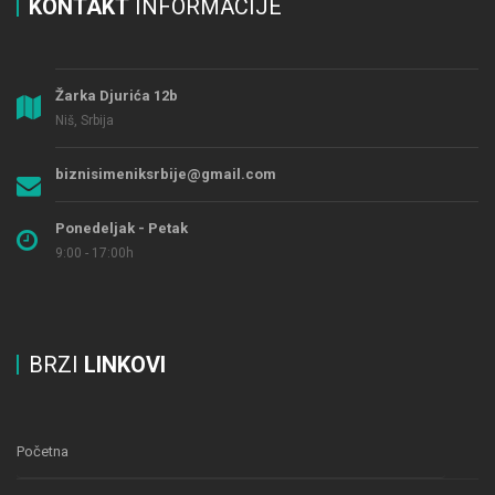
KONTAKT
INFORMACIJE
Žarka Djurića 12b
Niš, Srbija
biznisimeniksrbije@gmail.com
Ponedeljak - Petak
9:00 - 17:00h
BRZI
LINKOVI
Početna