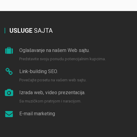
USLUGE
SAJTA
Oglašavanje na našem Web sajtu.
Predstavite svoju ponudu potencijalnim kupcima.
Link-building SEO.
Povećajte posetu na vašem web sajtu.
Izrada web, video prezentacija.
Sa muzičkom pratnjom i naracijom.
E-mail marketing