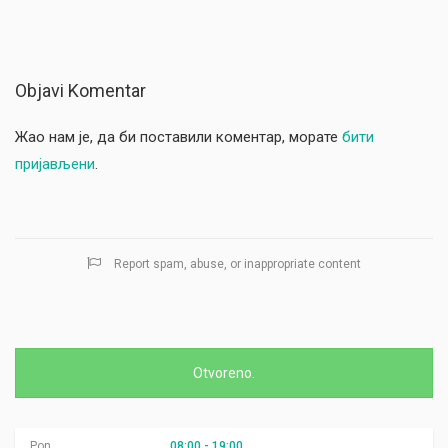
Objavi Komentar
Жао нам је, да би поставили коментар, морате
бити
пријављени
.
Report spam, abuse, or inappropriate content
Otvoreno.
Pon
08:00 - 19:00