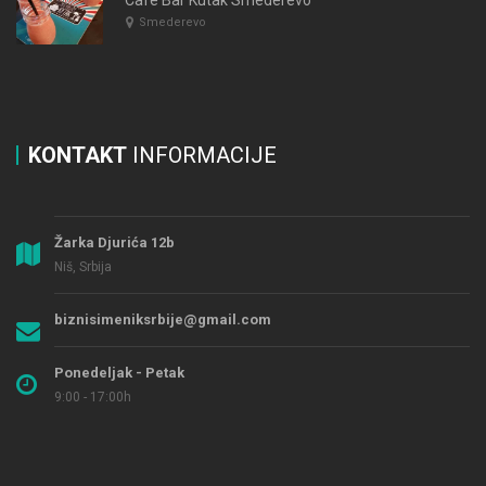
Cafe Bar Kutak Smederevo
Smederevo
KONTAKT
INFORMACIJE
Žarka Djurića 12b
Niš, Srbija
biznisimeniksrbije@gmail.com
Ponedeljak - Petak
9:00 - 17:00h