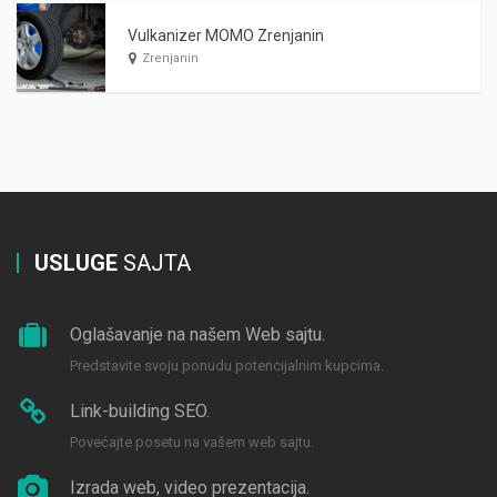
Vulkanizer MOMO Zrenjanin
Zrenjanin
USLUGE
SAJTA
Oglašavanje na našem Web sajtu.
Predstavite svoju ponudu potencijalnim kupcima.
Link-building SEO.
Povećajte posetu na vašem web sajtu.
Izrada web, video prezentacija.