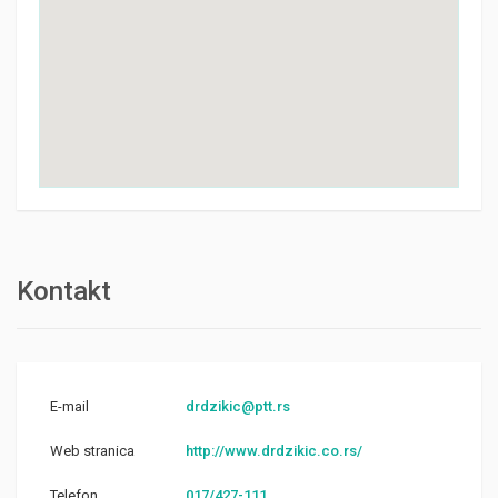
Kontakt
E-mail
drdzikic@ptt.rs
Web stranica
http://www.drdzikic.co.rs/
Telefon
017/427-111