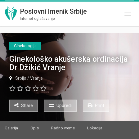
Poslovni Imenik Srbije
Toggl
Internet oglašavanje
Ginekologija
Ginekološko akušerska ordinacija
Dr Džikić Vranje
Srbija
/
Vranje
Share
Uporedi
Print
Galerija
Opis
Radno vreme
Lokacija