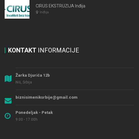
CIRUS EKSTRUZIJA Inđija
Inđija
KONTAKT
INFORMACIJE
Žarka Djurića 12b
Niš, Srbija
biznisimeniksrbije@gmail.com
Ponedeljak - Petak
9:00 - 17:00h