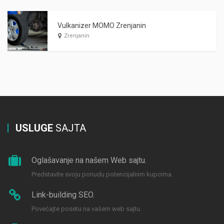
Vulkanizer MOMO Zrenjanin
Zrenjanin
USLUGE
SAJTA
Oglašavanje na našem Web sajtu.
Predstavite svoju ponudu potencijalnim kupcima.
Link-building SEO.
Povećajte posetu na vašem web sajtu.