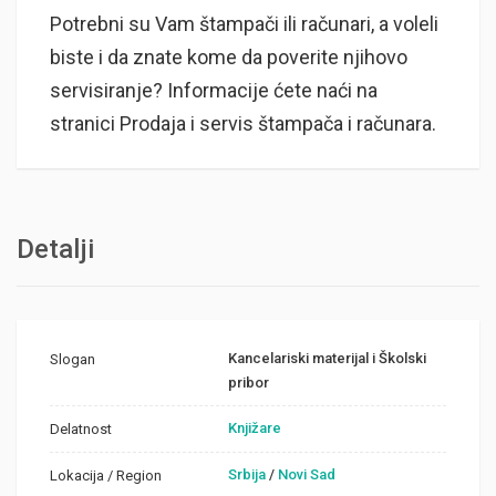
Potrebni su Vam štampači ili računari, a voleli
biste i da znate kome da poverite njihovo
servisiranje? Informacije ćete naći na
stranici Prodaja i servis štampača i računara.
Detalji
Kancelariski materijal i Školski
Slogan
pribor
Knjižare
Delatnost
Srbija
/
Novi Sad
Lokacija / Region