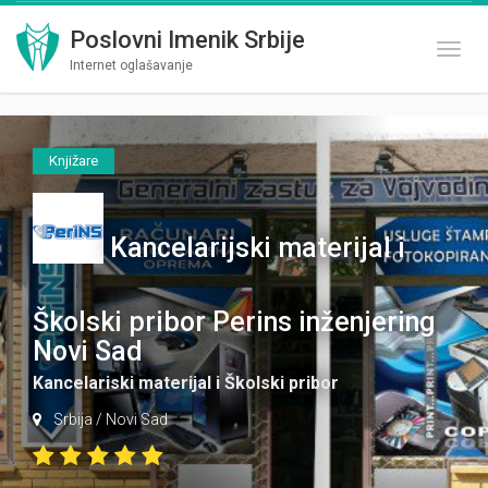
Poslovni Imenik Srbije
Toggl
Internet oglašavanje
Knjižare
Kancelarijski materijal i
Školski pribor Perins inženjering
Novi Sad
Kancelariski materijal i Školski pribor
Srbija
/
Novi Sad