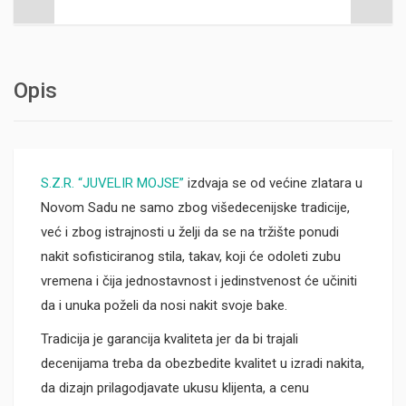
Opis
S.Z.R. “JUVELIR MOJSE”
izdvaja se od većine zlatara u
Novom Sadu ne samo zbog višedecenijske tradicije,
već i zbog istrajnosti u želji da se na tržište ponudi
nakit sofisticiranog stila, takav, koji će odoleti zubu
vremena i čija jednostavnost i jedinstvenost će učiniti
da i unuka poželi da nosi nakit svoje bake.
Tradicija je garancija kvaliteta jer da bi trajali
decenijama treba da obezbedite kvalitet u izradi nakita,
da dizajn prilagodjavate ukusu klijenta, a cenu