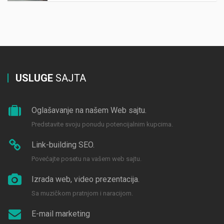
USLUGE
SAJTA
Oglašavanje na našem Web sajtu.
Predstavite svoju ponudu potencijalnim kupcima.
Link-building SEO.
Povećajte posetu na vašem web sajtu.
Izrada web, video prezentacija.
Sa muzičkom pratnjom i naracijom.
E-mail marketing