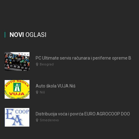
NOVI
OGLASI
PC Ultimate servis računara i periferne opreme Beograd
Beograd
Auto škola VUJA Niš
Niš
Distribucija voća i povrća EURO AGROCOOP DOO
Smederevo