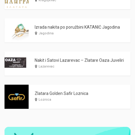
Kragujevac
Izrada nakita po poružbini KATANIĆ Jagodina
Jagodina
Nakit i Satovi Lazarevac – Zlatare Oaza Juveliri
Lazarevac
Zlatara Golden Safir Loznica
Loznica