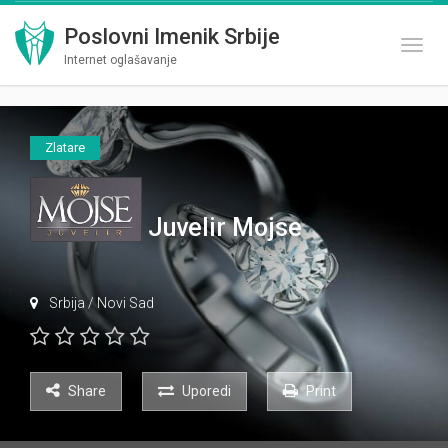
Poslovni Imenik Srbije
Toggl
Internet oglašavanje
Zlatare
Juvelir Mojse
Srbija
/
Novi Sad
Share
Uporedi
Print