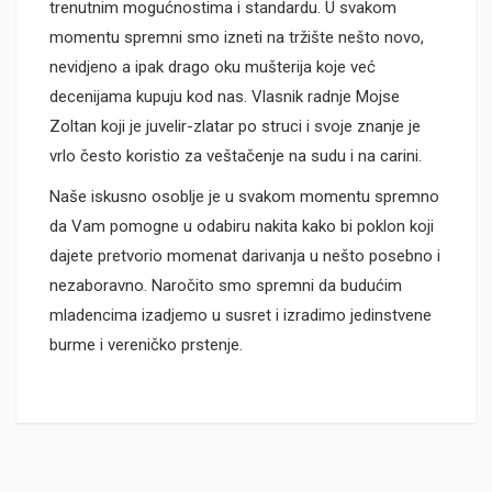
trenutnim mogućnostima i standardu. U svakom
momentu spremni smo izneti na tržište nešto novo,
nevidjeno a ipak drago oku mušterija koje već
decenijama kupuju kod nas. Vlasnik radnje Mojse
Zoltan koji je juvelir-zlatar po struci i svoje znanje je
vrlo često koristio za veštačenje na sudu i na carini.
Naše iskusno osoblje je u svakom momentu spremno
da Vam pomogne u odabiru nakita kako bi poklon koji
dajete pretvorio momenat darivanja u nešto posebno i
nezaboravno. Naročito smo spremni da budućim
mladencima izadjemo u susret i izradimo jedinstvene
burme i vereničko prstenje.