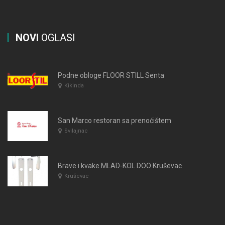
NOVI
OGLASI
Podne obloge FLOOR STILL Senta
Kikinda
San Marco restoran sa prenoćištem
Svilajnac
Brave i kvake MLAD-KOL DOO Kruševac
Kruševac