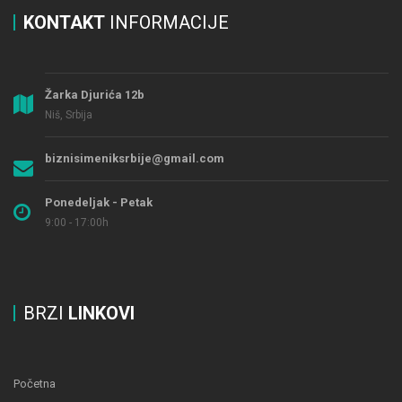
KONTAKT
INFORMACIJE
Žarka Djurića 12b
Niš, Srbija
biznisimeniksrbije@gmail.com
Ponedeljak - Petak
9:00 - 17:00h
BRZI
LINKOVI
Početna