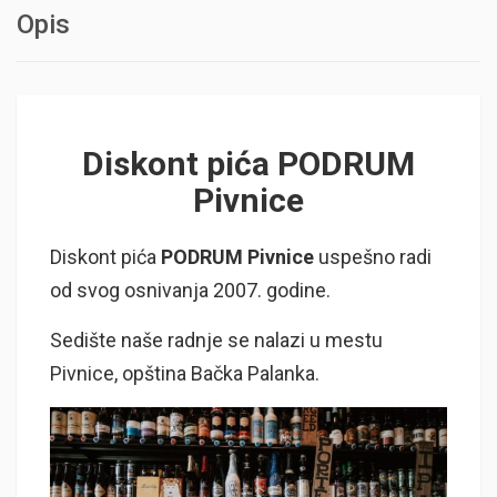
Opis
Diskont pića PODRUM
Pivnice
Diskont pića
PODRUM Pivnice
uspešno radi
od svog osnivanja 2007. godine.
Sedište naše radnje se nalazi u mestu
Pivnice, opština Bačka Palanka.