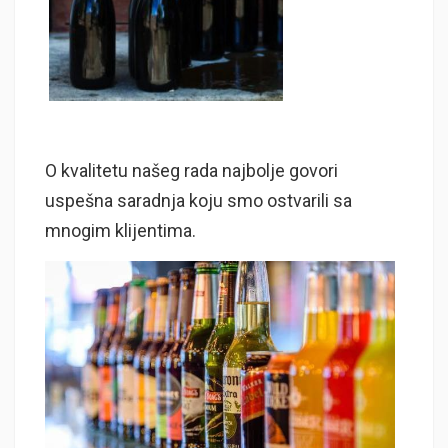
O kvalitetu našeg rada najbolje govori
uspešna saradnja koju smo ostvarili sa
mnogim klijentima.