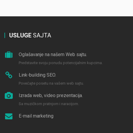
USLUGE
SAJTA
Oglašavanje na našem Web sajtu.
Predstavite svoju ponudu potencijalnim kupcima.
Link-building SEO.
Povećajte posetu na vašem web sajtu.
Izrada web, video prezentacija.
Sa muzičkom pratnjom i naracijom.
E-mail marketing