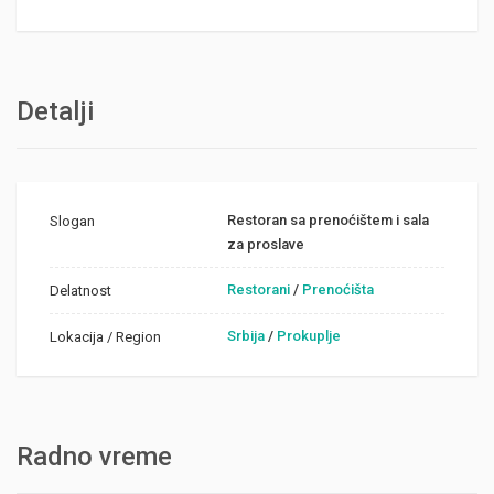
Detalji
Restoran sa prenoćištem i sala
Slogan
za proslave
Restorani
/
Prenoćišta
Delatnost
Srbija
/
Prokuplje
Lokacija / Region
Radno vreme