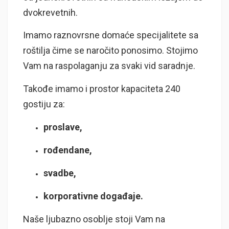
dvokrevetnih.
Imamo raznovrsne domaće specijalitete sa
roštilja čime se naročito ponosimo. Stojimo
Vam na raspolaganju za svaki vid saradnje.
Takođe imamo i prostor kapaciteta 240
gostiju za:
proslave,
rođendane,
svadbe,
korporativne događaje.
Naše ljubazno osoblje stoji Vam na