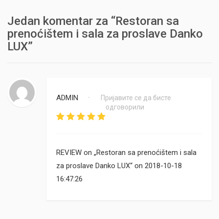
Jedan komentar za “Restoran sa
prenoćištem i sala za proslave Danko
LUX”
ADMIN
Пријавите се да бисте
•
одговорили
REVIEW on „Restoran sa prenoćištem i sala
za proslave Danko LUX“ on 2018-10-18
16:47:26