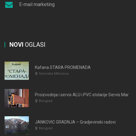
E-mail marketing
NOVI
OGLASI
Kafana STARA PROMENADA
Sremska Mitrovica
Proizvodnja i servis ALU i PVC stolarije Servis Marić
Beograd
JANKOVIĆ GRADNJA – Gradjevinski radovi
Beograd