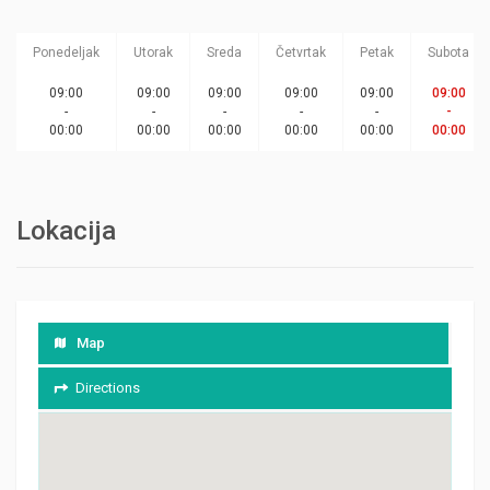
Ponedeljak
Utorak
Sreda
Četvrtak
Petak
Subota
09:00
09:00
09:00
09:00
09:00
09:00
-
-
-
-
-
-
00:00
00:00
00:00
00:00
00:00
00:00
Lokacija
Map
Directions