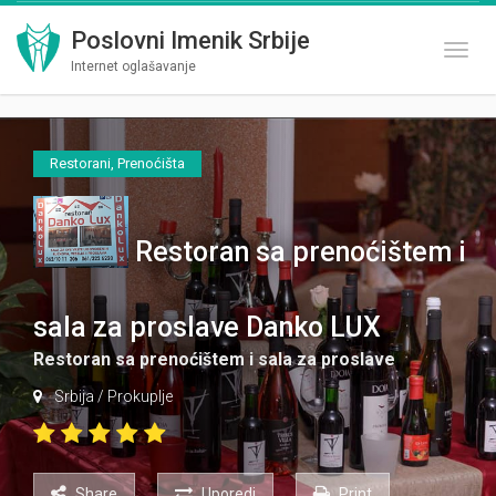
Poslovni Imenik Srbije
Toggl
Internet oglašavanje
Restorani
,
Prenoćišta
Restoran sa prenoćištem i
sala za proslave Danko LUX
Restoran sa prenoćištem i sala za proslave
Srbija
/
Prokuplje
Share
Uporedi
Print