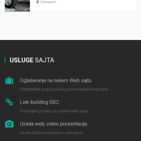
Zrenjanin
USLUGE
SAJTA
Oglašavanje na našem Web sajtu.
Predstavite svoju ponudu potencijalnim kupcima.
Link-building SEO.
Povećajte posetu na vašem web sajtu.
Izrada web, video prezentacija.
Sa muzičkom pratnjom i naracijom.