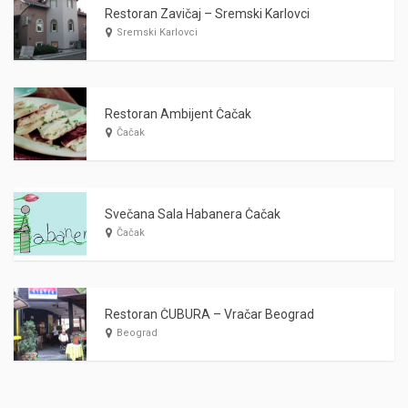
Restoran Zavičaj – Sremski Karlovci
Sremski Karlovci
Restoran Ambijent Čačak
Čačak
Svečana Sala Habanera Čačak
Čačak
Restoran ČUBURA – Vračar Beograd
Beograd