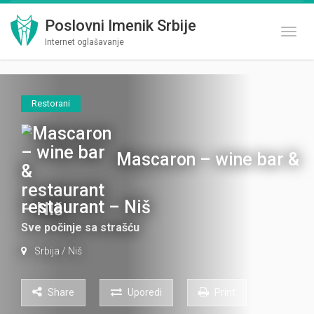
Poslovni Imenik Srbije
Toggl
Internet oglašavanje
Restorani
Mascaron – wine bar &
restaurant – Niš
Sve počinje sa strašću
Srbija
/
Niš
Share
Uporedi
Print