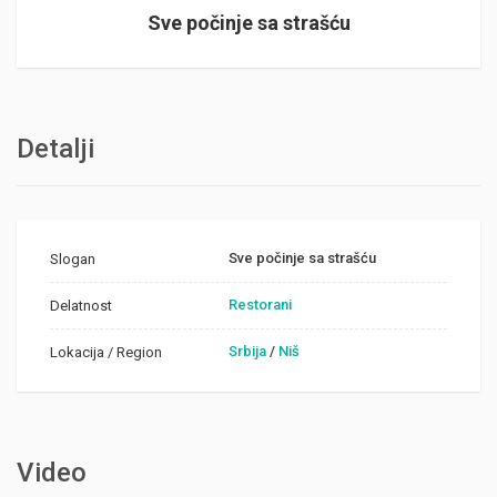
Sve počinje sa strašću
Detalji
Sve počinje sa strašću
Slogan
Restorani
Delatnost
Srbija
/
Niš
Lokacija / Region
Video