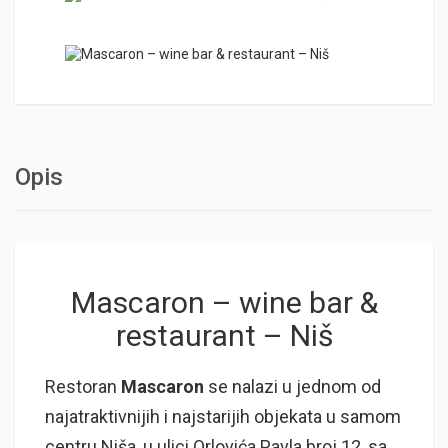
Opis
Mascaron – wine bar &
restaurant – Niš
Restoran
Mascaron
se nalazi u jednom od
najatraktivnijih i najstarijih objekata u samom
centru Niša, u ulici Orlovića Pavla broj 12, sa