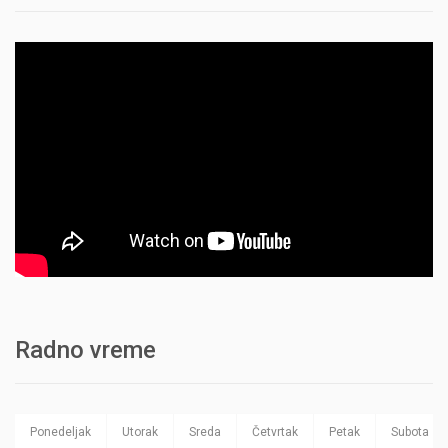
Radno vreme
Ponedeljak
Utorak
Sreda
Četvrtak
Petak
Subota