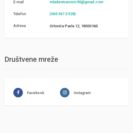
E-mail
mladenivanovic90@gmail.com
Telefon
(069 367 0 528)
Adresa
Orlovića Pavla 12, 18000 Niš
Društvene mreže
Facebook
Instagram