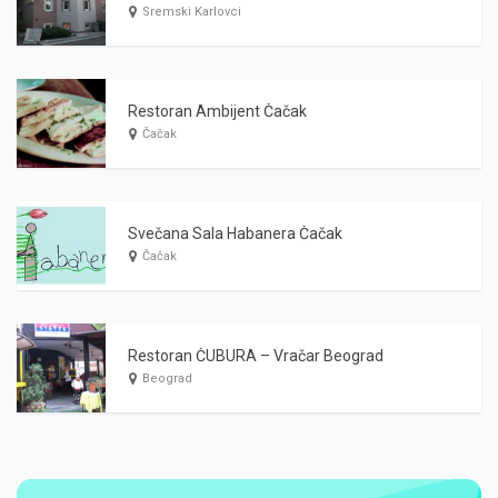
Sremski Karlovci
Restoran Ambijent Čačak
Čačak
Svečana Sala Habanera Čačak
Čačak
Restoran ČUBURA – Vračar Beograd
Beograd