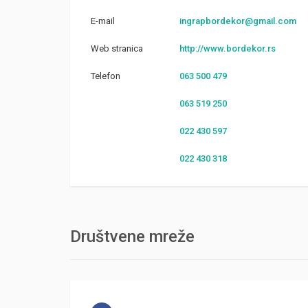
E-mail
ingrapbordekor@gmail.com
Web stranica
http://www.bordekor.rs
Telefon
063 500 479
063 519 250
022 430 597
022 430 318
Društvene mreže