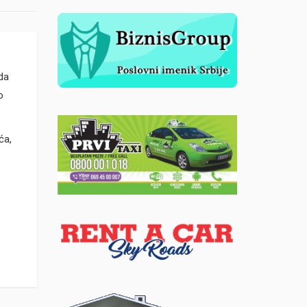
da
o
ća,