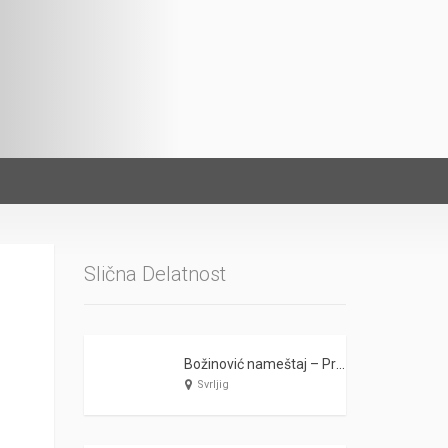
Slična Delatnost
Božinović nameštaj – Proizvodnja i prodaja nameštaja – Svrljig
Svrljig