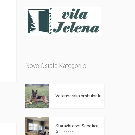
Novo Ostale Kategorije
Veterinarska ambulanta PET LAND Beograd
Starački dom Subotica, Nega starih i odraslih lica WARDA 2021
Subotica