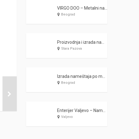
VIRGO DOO – Metalni nameštaj
Beograd
Proizvodnja i izrada nameštaja po meri Komi Stara Pazova
Stara Pazova
Izrada nameštaja po meri ZLATIBOR 2 Beograd
Beograd
Enterijer Valjevo – Nameštaj Ikonić Valjevo
Valjevo