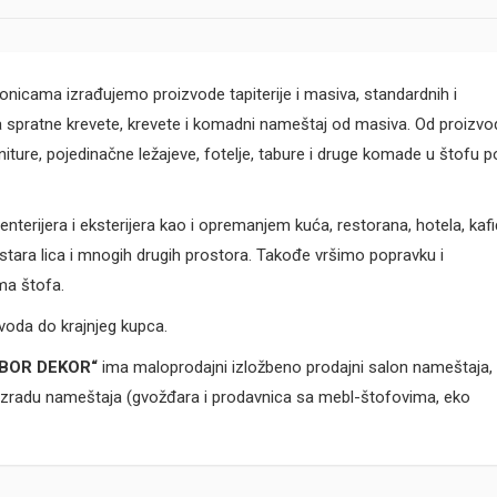
nicama izrađujemo proizvode tapiterije i masiva, standardnih i
spratne krevete, krevete i komadni nameštaj od masiva. Od proizvo
iture, pojedinačne ležajeve, fotelje, tabure i druge komade u štofu p
terijera i eksterijera kao i opremanjem kuća, restorana, hotela, kafi
a stara lica i mnogih drugih prostora. Takođe vršimo popravku i
ma štofa.
voda do krajnjeg kupca.
 BOR DEKOR“
ima maloprodajni izložbeno prodajni salon nameštaja,
izradu nameštaja (gvožđara i prodavnica sa mebl-štofovima, eko