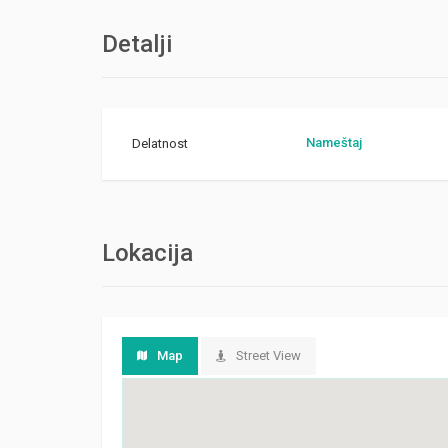
Detalji
Nameštaj
Delatnost
Lokacija
Map
Street View