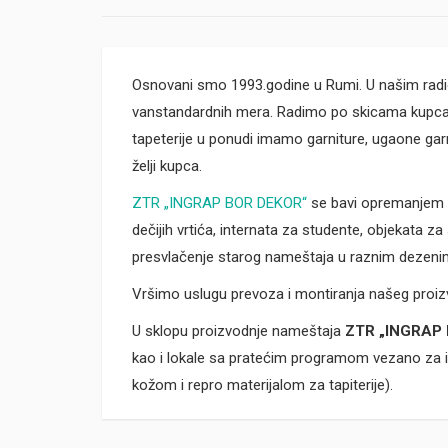
Osnovani smo 1993.godine u Rumi. U našim radio
vanstandardnih mera. Radimo po skicama kupca 
tapeterije u ponudi imamo garniture, ugaone garn
želji kupca.
ZTR „INGRAP BOR DEKOR“
se bavi opremanjem en
dečijih vrtića, internata za studente, objekata z
presvlačenje starog nameštaja u raznim dezeni
Vršimo uslugu prevoza i montiranja našeg proiz
U sklopu proizvodnje nameštaja
ZTR „INGRAP
kao i lokale sa pratećim programom vezano za 
kožom i repro materijalom za tapiterije).