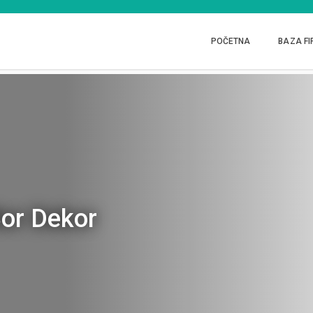
POČETNA
BAZA FI
or Dekor