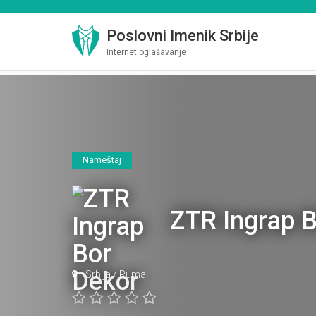
Poslovni Imenik Srbije
Internet oglašavanje
Nameštaj
ZTR Ingrap B
Srbija
/
Ruma