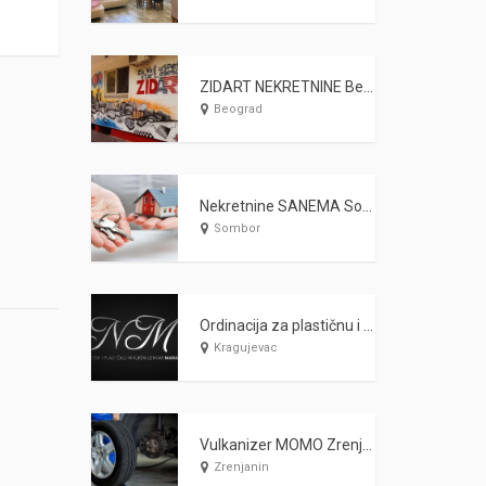
ZIDART NEKRETNINE Beograd
Beograd
Nekretnine SANEMA Sombor
Sombor
Ordinacija za plastičnu i estetsku hirurgiju MARAŠ Kragujevac
Kragujevac
Vulkanizer MOMO Zrenjanin
Zrenjanin