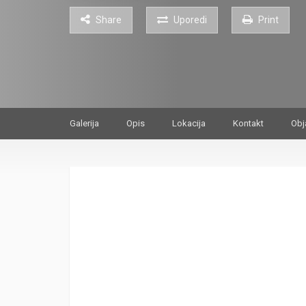
Share
Uporedi
Print
Galerija
Opis
Lokacija
Kontakt
Obj