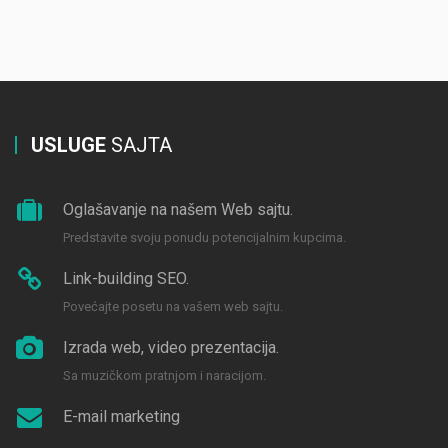
USLUGE
SAJTA
Oglašavanje na našem Web sajtu.
Predstavite svoju ponudu potencijalnim kupcima.
Link-building SEO.
Povećajte posetu na vašem web sajtu.
Izrada web, video prezentacija.
Sa muzičkom pratnjom i naracijom.
E-mail marketing