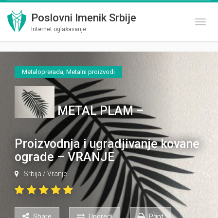
Poslovni Imenik Srbije
Toggl
Internet oglašavanje
Metaloprerada
,
Metalni proizvodi
METAL PLAM –
Proizvodnja i ugradjivanje kovane
ograde – VRANJE
Srbija
/
Vranje
Share
Uporedi
Print