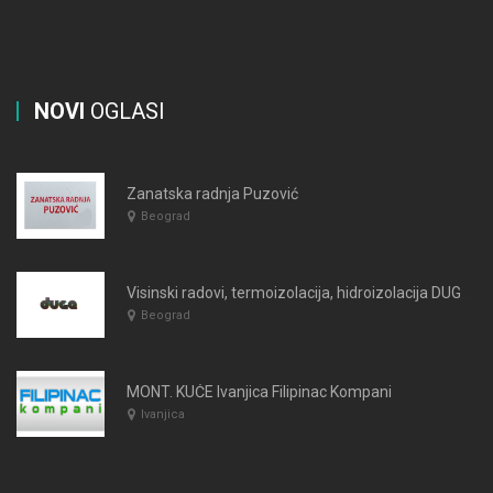
NOVI
OGLASI
Zanatska radnja Puzović
Beograd
Visinski radovi, termoizolacija, hidroizolacija DUGA Beograd
Beograd
MONT. KUĆE Ivanjica Filipinac Kompani
Ivanjica