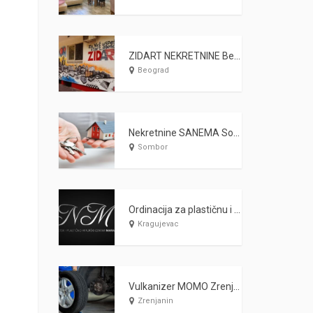
ZIDART NEKRETNINE Beograd
Beograd
Nekretnine SANEMA Sombor
Sombor
Ordinacija za plastičnu i estetsku hirurgiju MARAŠ Kragujevac
Kragujevac
Vulkanizer MOMO Zrenjanin
Zrenjanin