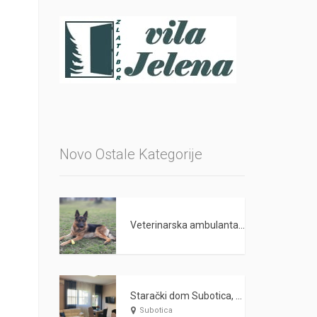
Novo Ostale Kategorije
Veterinarska ambulanta PET LAND Beograd
Starački dom Subotica, Nega starih i odraslih lica WARDA 2021
Subotica