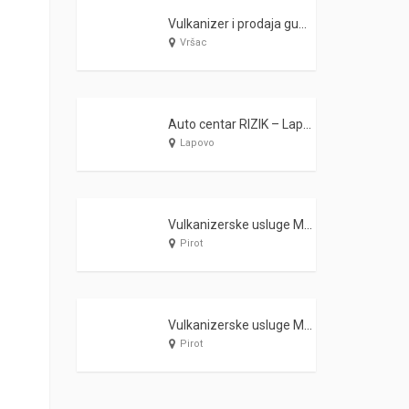
Vulkanizer i prodaja guma Rba-Dača Vršac
Vršac
Auto centar RIZIK – Lapovo
Lapovo
Vulkanizerske usluge MEDENI 1 Bela Palanka
Pirot
Vulkanizerske usluge MEDENI A Bela Palanka
Pirot