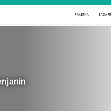
POČETNA
BAZA FI
njanin