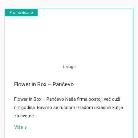
Promovisano
Usluge
Flower in Box – Pančevo
Flower in Box – Pančevo Naša firma postoji već duži
niz godina. Bavimo se ručnom izradom ukrasnih kutija
za cvetne…
Više