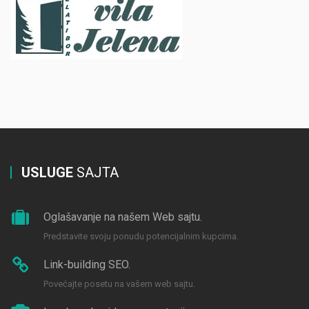
USLUGE
SAJTA
Oglašavanje na našem Web sajtu.
Predstavite svoju ponudu potencijalnim kupcima.
Link-building SEO.
Povećajte posetu na vašem web sajtu.