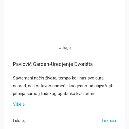
Usluge
Pavlović Garden-Uredjenje Dvorišta
Savremeni način života, tempo koji nas sve gura
napred, neizostavno nameće kao jedno od najvažnijih
pitanja samog ljudskog opstanka kvalitetan…
Više
Lokacija
Loznica