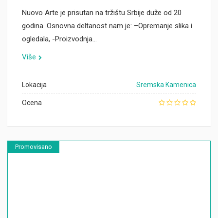
Nuovo Arte je prisutan na tržištu Srbije duže od 20
godina. Osnovna deltanost nam je: –Opremanje slika i
ogledala, -Proizvodnja…
Više
Lokacija
Sremska Kamenica
Ocena
Promovisano