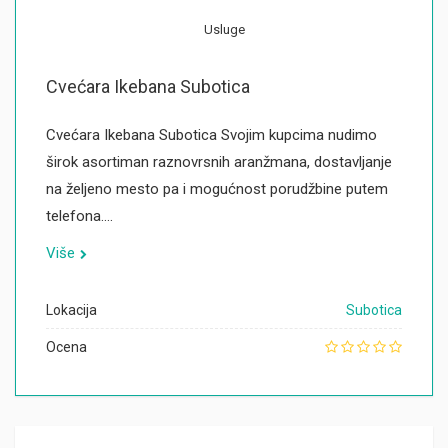
Usluge
Cvećara Ikebana Subotica
Cvećara Ikebana Subotica Svojim kupcima nudimo
širok asortiman raznovrsnih aranžmana, dostavljanje
na željeno mesto pa i mogućnost porudžbine putem
telefona.…
Više
Lokacija
Subotica
Ocena