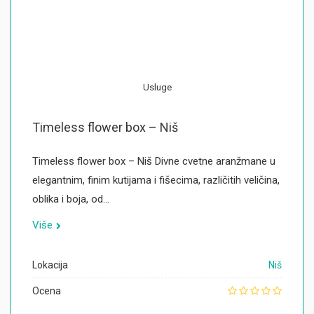
Usluge
Timeless flower box – Niš
Timeless flower box – Niš Divne cvetne aranžmane u
elegantnim, finim kutijama i fišecima, različitih veličina,
oblika i boja, od…
Više
Lokacija
Niš
Ocena