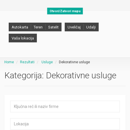
Otvori/Zatvori mapu
Autokarta
Teren
Satelit
Uveličaj
Udalji
Vaša lokacija
Home
Rezultati
Usluge
Dekorativne usluge
Kategorija:
Dekorativne usluge