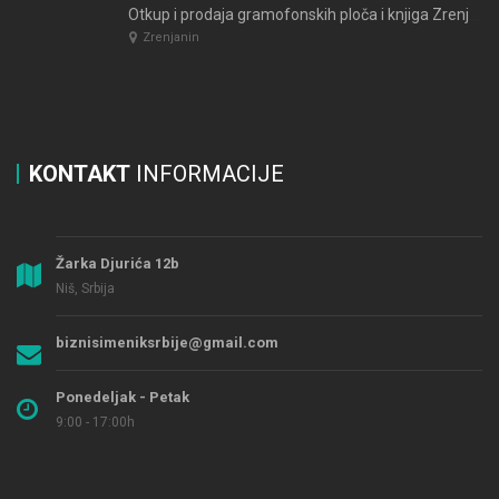
Otkup i prodaja gramofonskih ploča i knjiga Zrenjanin
Zrenjanin
KONTAKT
INFORMACIJE
Žarka Djurića 12b
Niš, Srbija
biznisimeniksrbije@gmail.com
Ponedeljak - Petak
9:00 - 17:00h