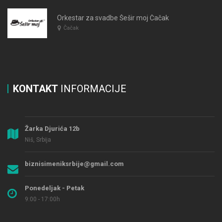
Orkestar za svadbe Šešir moj Čačak
Čačak
KONTAKT
INFORMACIJE
Žarka Djurića 12b
Niš, Srbija
biznisimeniksrbije@gmail.com
Ponedeljak - Petak
9:00 - 17:00h