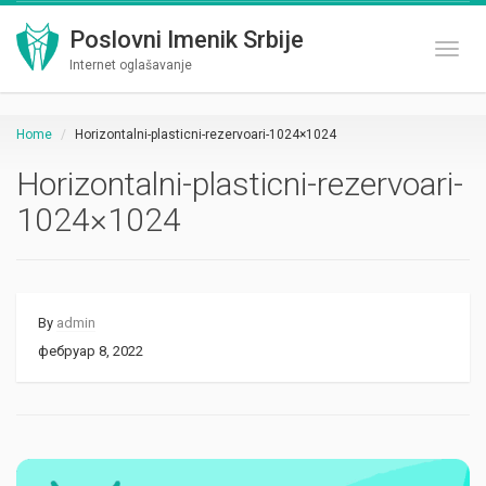
Poslovni Imenik Srbije
Toggl
Internet oglašavanje
Home
Horizontalni-plasticni-rezervoari-1024×1024
Horizontalni-plasticni-rezervoari-
1024×1024
By
admin
фебруар 8, 2022