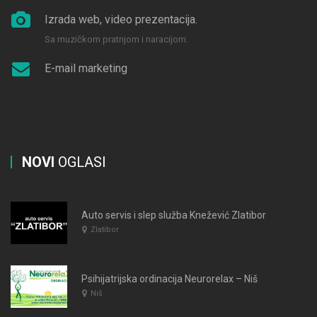
Izrada web, video prezentacija.
Sa muzičkom pratnjom i naracijom.
E-mail marketing
NOVI
OGLASI
Auto servis i slep služba Knežević Zlatibor
Zlatibor
Psihijatrijska ordinacija Neurorelax – Niš
Niš