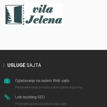
USLUGE
SAJTA
Oglašavanje na našem Web sajtu.
Predstavite svoju ponudu potencijalnim kupcima.
Link-building SEO.
Povećajte posetu na vašem web sajtu.