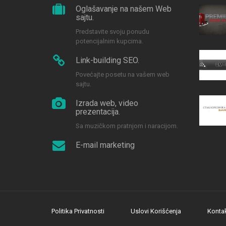
Oglašavanje na našem Web
sajtu.
Predstavite svoju ponudu
potencijalnim kupcima.
Link-building SEO.
Povećajte posetu na vašem web
sajtu.
Izrada web, video
prezentacija.
Sa muzičkom pratnjom i naracijom.
E-mail marketing
Politika Privatnosti
Uslovi Korišćenja
Konta