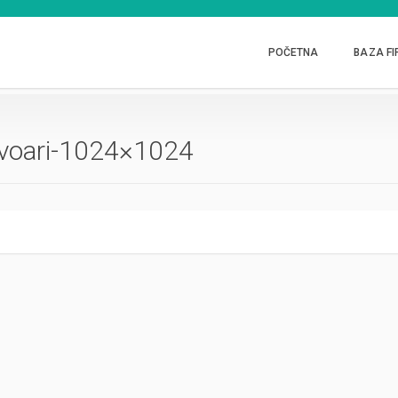
POČETNA
BAZA FI
ervoari-1024×1024