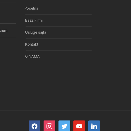
Početna
Baza Firmi
.com
Usluge sajta
Kontakt
O NAMA