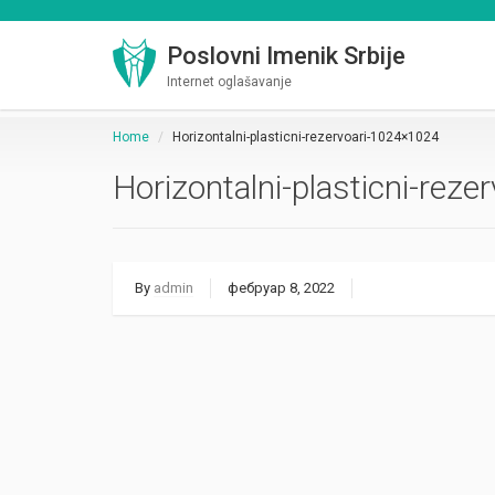
Poslovni Imenik Srbije
Internet oglašavanje
Home
Horizontalni-plasticni-rezervoari-1024×1024
Horizontalni-plasticni-rez
By
admin
фебруар 8, 2022