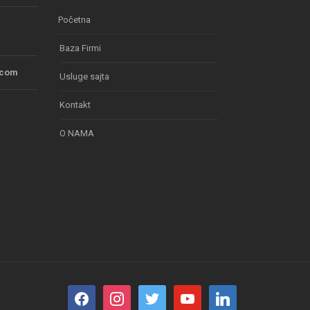
Početna
Baza Firmi
.com
Usluge sajta
Kontakt
O NAMA