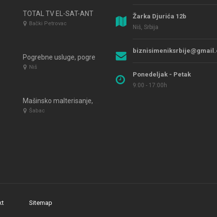
TOTAL TV EL-SAT-ANTENA D.O.O Srbija-Vojvodina
Žarka Djurića 12b
Bački Petrovac
Niš, Srbija
biznisimeniksrbije@gmail
Pogrebne usluge, pogrebna oprema Konkordija Niš
Niš
Ponedeljak - Petak
9:00 - 17:00h
Mašinsko malterisanje, molerski radovi i fasaderski radovi PICASSO 2016
Šabac
kt
Sitemap