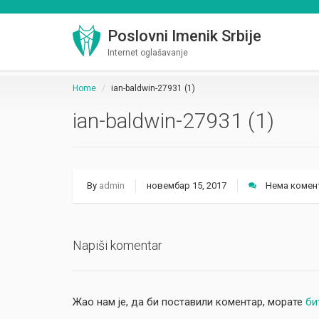
Poslovni Imenik Srbije
Internet oglašavanje
Home
ian-baldwin-27931 (1)
ian-baldwin-27931 (1)
By
admin
новембар 15, 2017
Нема комен
Napiši komentar
Жао нам је, да би поставили коментар, морате
би