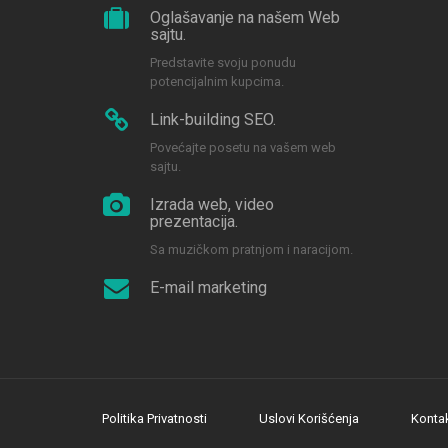
Oglašavanje na našem Web
sajtu.
Predstavite svoju ponudu
potencijalnim kupcima.
Link-building SEO.
Povećajte posetu na vašem web
sajtu.
Izrada web, video
prezentacija.
Sa muzičkom pratnjom i naracijom.
E-mail marketing
Politika Privatnosti
Uslovi Korišćenja
Konta