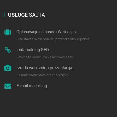
USLUGE
SAJTA
Oglašavanje na našem Web sajtu.
Predstavite svoju ponudu potencijalnim kupcima.
Link-building SEO.
Povećajte posetu na vašem web sajtu.
Izrada web, video prezentacija.
Sa muzičkom pratnjom i naracijom.
E-mail marketing