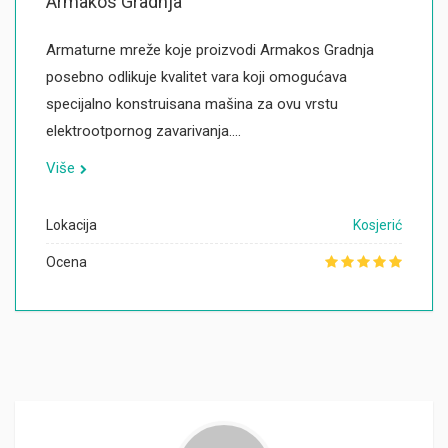
Armakos Gradnja
Armaturne mreže koje proizvodi Armakos Gradnja
posebno odlikuje kvalitet vara koji omogućava
specijalno konstruisana mašina za ovu vrstu
elektrootpornog zavarivanja.…
Više
Lokacija
Kosjerić
Ocena