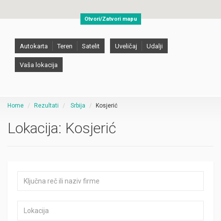
Otvori/Zatvori mapu
Autokarta
Teren
Satelit
Uveličaj
Udalji
Vaša lokacija
Home
Rezultati
Srbija
Kosjerić
Lokacija:
Kosjerić