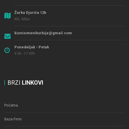
Žarka Djurića 12b
Niš, Srbija
biznisimeniksrbije@gmail.com
Ponedeljak - Petak
9:00 - 17:00h
BRZI
LINKOVI
Početna
Baza Firmi