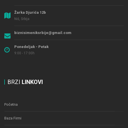
Žarka Djurića 12b
Niš, Srbija
biznisimeniksrbije@gmail.com
Ponedeljak - Petak
9:00 - 17:00h
BRZI
LINKOVI
Početna
Baza Firmi