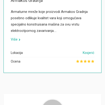
Armakos Gradnja
Armaturne mreže koje proizvodi Armakos Gradnja
posebno odlikuje kvalitet vara koji omogućava
specijalno konstruisana mašina za ovu vrstu
elektrootpornog zavarivanja.…
Više
Lokacija
Kosjerić
Ocena