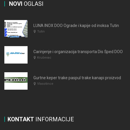
NOVI
OGLASI
LUNA INOX DOO Ograde i kapije od inoksa Tutin
Tutin
Carinjenje i organizacija transporta Dis Šped DOO Krusevac
Kruševac
Gurtne keper trake paspul trake kanapi proizvodnja pozamanterije SZTR PEJČIĆ Vlasotince Srbija
Vlasotince
KONTAKT
INFORMACIJE