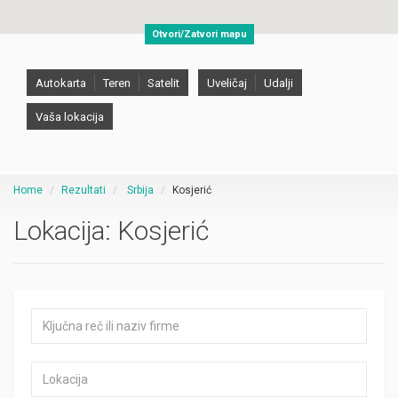
Otvori/Zatvori mapu
Autokarta
Teren
Satelit
Uveličaj
Udalji
Vaša lokacija
Home
Rezultati
Srbija
Kosjerić
Lokacija:
Kosjerić