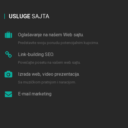
USLUGE
SAJTA
Oglašavanje na našem Web sajtu.
Predstavite svoju ponudu potencijalnim kupcima.
Link-building SEO.
Povećajte posetu na vašem web sajtu.
Izrada web, video prezentacija.
Sa muzičkom pratnjom i naracijom.
E-mail marketing