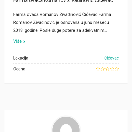
Farma ovaca Romanov Živadinović Ćićevac
Farma ovaca Romanov Živadinović Ćićevac Farma
Romanov Zivadinović je osnovana u junu mesecu
2018. godine. Posle duge potere za adekvatnim…
Više
Lokacija
Ćićevac
Ocena