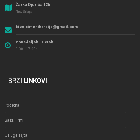
Žarka Djurića 12b
Niš, Srbija
biznisimeniksrbije@gmail.com
Ponedeljak - Petak
9:00 - 17:00h
BRZI
LINKOVI
Početna
Baza Firmi
Usluge sajta