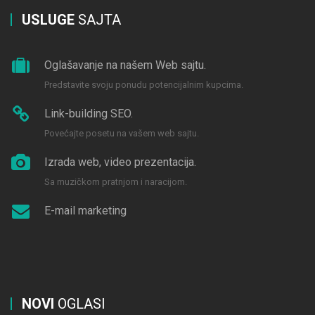
USLUGE
SAJTA
Oglašavanje na našem Web sajtu.
Predstavite svoju ponudu potencijalnim kupcima.
Link-building SEO.
Povećajte posetu na vašem web sajtu.
Izrada web, video prezentacija.
Sa muzičkom pratnjom i naracijom.
E-mail marketing
NOVI
OGLASI