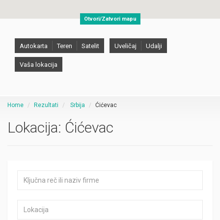
Otvori/Zatvori mapu
Autokarta
Teren
Satelit
Uveličaj
Udalji
Vaša lokacija
Home
Rezultati
Srbija
Ćićevac
Lokacija:
Ćićevac