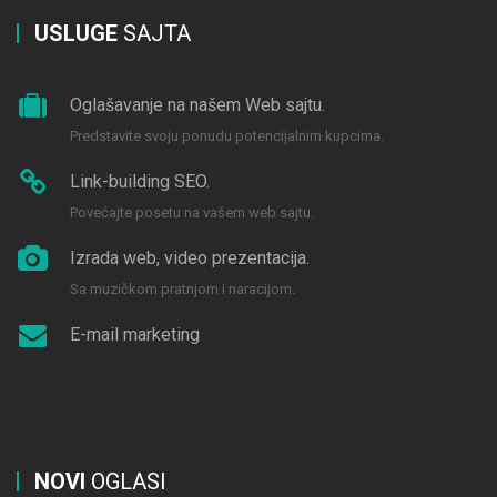
USLUGE
SAJTA
Oglašavanje na našem Web sajtu.
Predstavite svoju ponudu potencijalnim kupcima.
Link-building SEO.
Povećajte posetu na vašem web sajtu.
Izrada web, video prezentacija.
Sa muzičkom pratnjom i naracijom.
E-mail marketing
NOVI
OGLASI