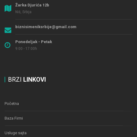
Žarka Djurića 12b
Niš, Srbija
biznisimeniksrbije@gmail.com
Ponedeljak - Petak
9:00 - 17:00h
BRZI
LINKOVI
Početna
Baza Firmi
Usluge sajta