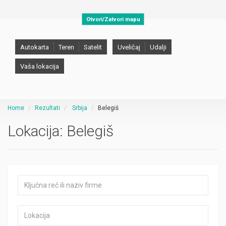
Otvori/Zatvori mapu
Autokarta
Teren
Satelit
Uveličaj
Udalji
Vaša lokacija
Home
Rezultati
Srbija
Belegiš
Lokacija:
Belegiš