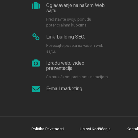
Oglašavanje na našem Web
sajtu.
Predstavite svoju ponudu
potencijalnim kupcima.
Link-building SEO.
Povećajte posetu na vašem web
sajtu.
Izrada web, video
prezentacija.
Sa muzičkom pratnjom i naracijom.
E-mail marketing
Politika Privatnosti
Uslovi Korišćenja
Konta