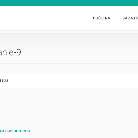
POČETNA
BAZA FI
anie-9
тара
ти пријављени
.