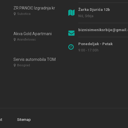
ZR PANČIĆ Izgradnja krovnih konstrukcija i ukrasnih terasa
Žarka Djurića 12b
Subotica
Niš, Srbija
biznisimeniksrbije@gmail
Akva Gold Apartmani
Aranđelovac
Ponedeljak - Petak
9:00 - 17:00h
Servis automobila TOMA Beograd Resnik
Beograd
kt
Sitemap