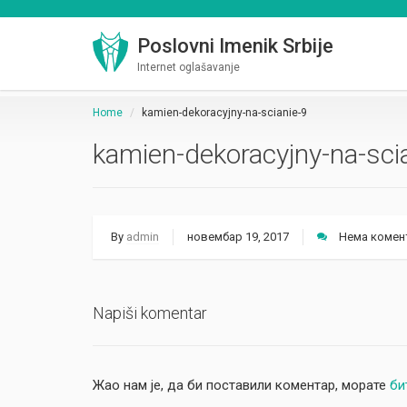
Poslovni Imenik Srbije
Internet oglašavanje
Home
kamien-dekoracyjny-na-scianie-9
kamien-dekoracyjny-na-sci
By
admin
новембар 19, 2017
Нема комен
Napiši komentar
Жао нам је, да би поставили коментар, морате
би