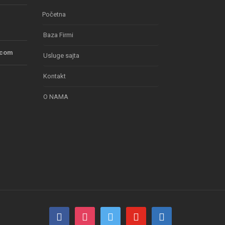
Početna
Baza Firmi
.com
Usluge sajta
Kontakt
O NAMA