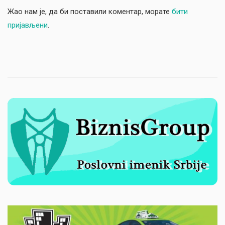
Жао нам је, да би поставили коментар, морате
бити
пријављени
.