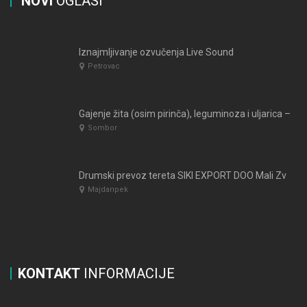
NOVI
OGLASI
Iznajmljivanje ozvučenja Live Sound
Petrovac
Gajenje žita (osim pirinča), leguminoza i uljarica – Bukovica D.O.O.
Sombor
Drumski prevoz tereta SIKI EXPORT DOO Mali Zvornik
Majdanpek
KONTAKT
INFORMACIJE