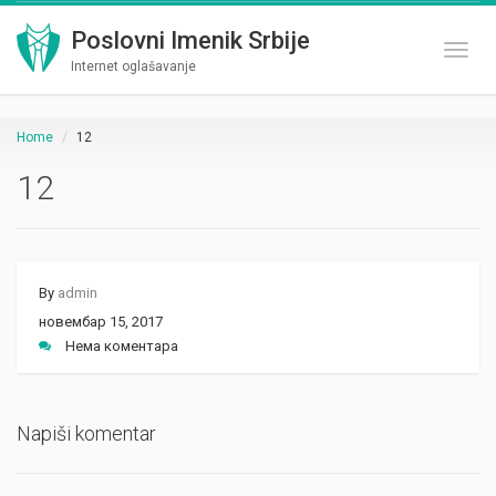
Poslovni Imenik Srbije
Toggl
Internet oglašavanje
Home
12
12
By
admin
новембар 15, 2017
Нема коментара
Napiši komentar