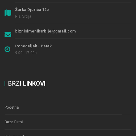
Žarka Djurića 12b
Niš, Srbija
biznisimeniksrbije@gmail.com
Ponedeljak - Petak
9:00 - 17:00h
BRZI
LINKOVI
Početna
Baza Firmi