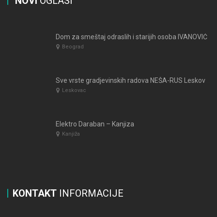
NOVI
OGLASI
Dom za smeštaj odraslih i starijih osoba IVANOVIĆ
Beograd
Sve vrste gradjevinskih radova NEŠA-RUS Leskovac
Leskovac
Elektro Daraban – Kanjiza
Kanjiža
KONTAKT
INFORMACIJE