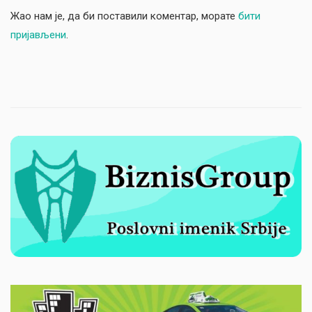
Жао нам је, да би поставили коментар, морате
бити
пријављени
.