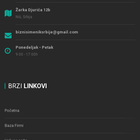
Žarka Djurića 12b
Niš, Srbija
biznisimeniksrbije@gmail.com
Ponedeljak - Petak
9:00 - 17:00h
BRZI
LINKOVI
Početna
Baza Firmi