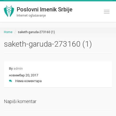
Poslovni Imenik Srbije
Toggl
Internet oglašavanje
Home
saketh-garuda-273160 (1)
saketh-garuda-273160 (1)
By
admin
новембар 20, 2017
Нема коментара
Napiši komentar