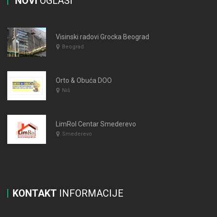
NOVI
OGLASI
Visinski radovi Grocka Beograd
Beograd
Orto & Obuća DOO
Niš
LimRol Centar Smederevo
Smederevo
KONTAKT
INFORMACIJE