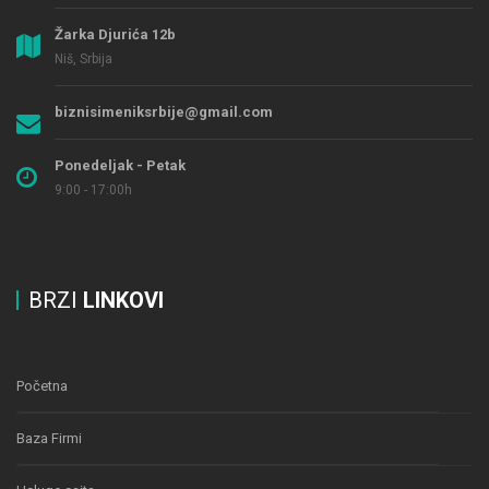
Žarka Djurića 12b
Niš, Srbija
biznisimeniksrbije@gmail.com
Ponedeljak - Petak
9:00 - 17:00h
BRZI
LINKOVI
Početna
Baza Firmi