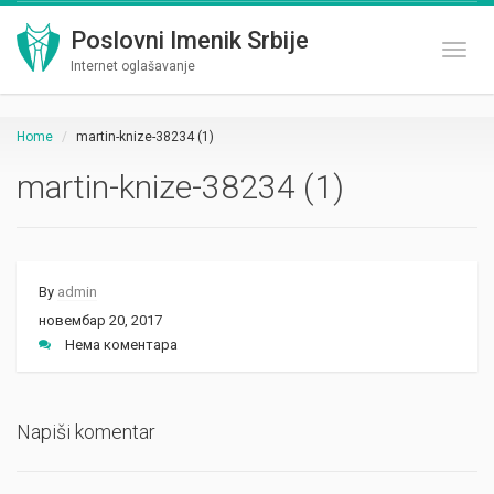
Poslovni Imenik Srbije
Toggl
Internet oglašavanje
Home
martin-knize-38234 (1)
martin-knize-38234 (1)
By
admin
новембар 20, 2017
Нема коментара
Napiši komentar