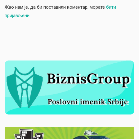
Жао нам је, да би поставили коментар, морате
бити
пријављени
.