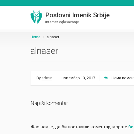
Poslovni Imenik Srbije
Internet oglašavanje
Home
alnaser
alnaser
By
admin
новембар 13, 2017
Нема комен
Napiši komentar
Жао нам је, да би поставили коментар, морате
би