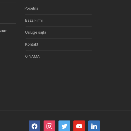
Početna
Baza Firmi
.com
Usluge sajta
Kontakt
O NAMA