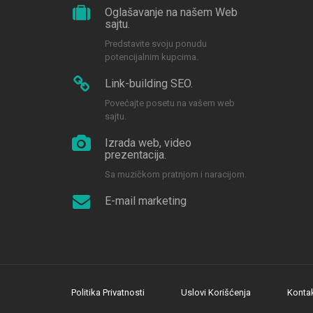
Oglašavanje na našem Web
sajtu.
Predstavite svoju ponudu
potencijalnim kupcima.
Link-building SEO.
Povećajte posetu na vašem web
sajtu.
Izrada web, video
prezentacija.
Sa muzičkom pratnjom i naracijom.
E-mail marketing
Politika Privatnosti
Uslovi Korišćenja
Konta