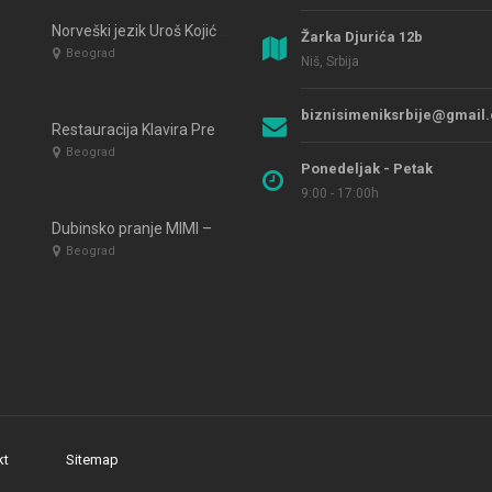
Norveški jezik Uroš Kojić Beograd
Žarka Djurića 12b
Beograd
Niš, Srbija
biznisimeniksrbije@gmail
Restauracija Klavira Predrag Puhača – Beograda
Beograd
Ponedeljak - Petak
9:00 - 17:00h
Dubinsko pranje MIMI – Beograd
Beograd
kt
Sitemap