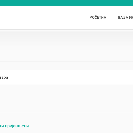
POČETNA
BAZA FI
тара
ти пријављени
.