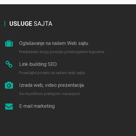
USLUGE
SAJTA
Oglašavanje na našem Web sajtu.
Predstavite svoju ponudu potencijalnim kupcima.
Link-building SEO.
Povećajte posetu na vašem web sajtu.
Izrada web, video prezentacija.
Sa muzičkom pratnjom i naracijom.
E-mail marketing