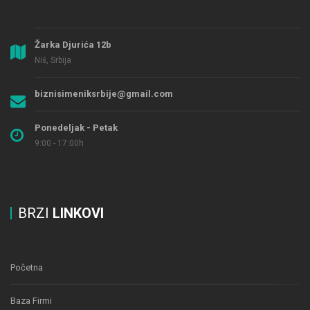
Žarka Djurića 12b
Niš, Srbija
biznisimeniksrbije@gmail.com
Ponedeljak - Petak
9:00 - 17:00h
BRZI
LINKOVI
Početna
Baza Firmi