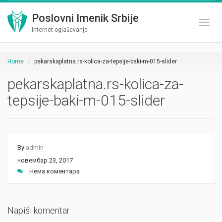
Poslovni Imenik Srbije
Toggl
Internet oglašavanje
Home
pekarskaplatna.rs-kolica-za-tepsije-baki-m-015-slider
pekarskaplatna.rs-kolica-za-
tepsije-baki-m-015-slider
By
admin
новембар 23, 2017
Нема коментара
Napiši komentar