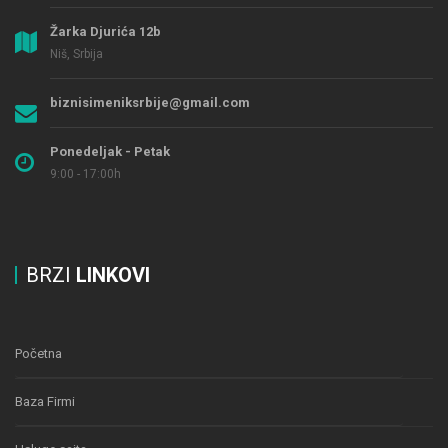
Žarka Djurića 12b
Niš, Srbija
biznisimeniksrbije@gmail.com
Ponedeljak - Petak
9:00 - 17:00h
BRZI
LINKOVI
Početna
Baza Firmi