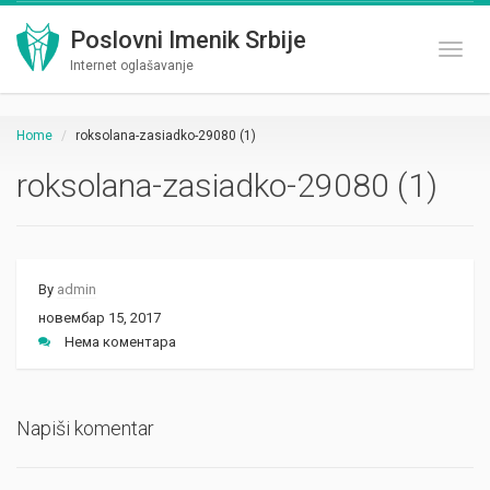
Poslovni Imenik Srbije
Toggl
Internet oglašavanje
Home
roksolana-zasiadko-29080 (1)
roksolana-zasiadko-29080 (1)
By
admin
новембар 15, 2017
Нема коментара
Napiši komentar