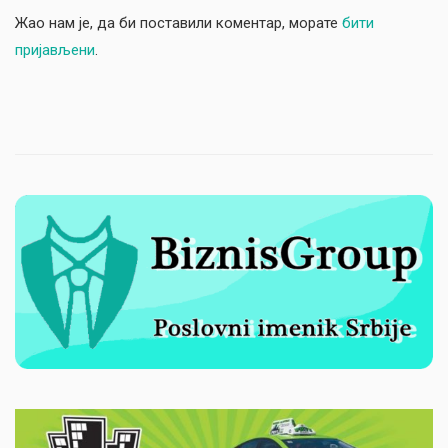
Жао нам је, да би поставили коментар, морате
бити
пријављени
.