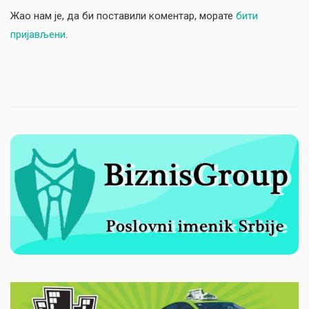
Жао нам је, да би поставили коментар, морате
бити
пријављени
.