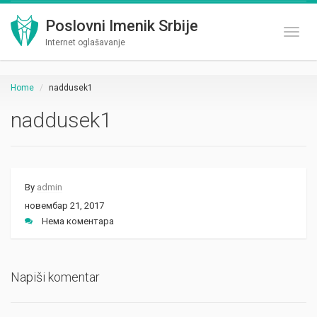
Poslovni Imenik Srbije
Toggl
Internet oglašavanje
Home
naddusek1
naddusek1
By
admin
новембар 21, 2017
Нема коментара
Napiši komentar