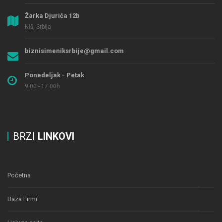
Žarka Djurića 12b
Niš, Srbija
biznisimeniksrbije@gmail.com
Ponedeljak - Petak
9:00 - 17:00h
BRZI
LINKOVI
Početna
Baza Firmi