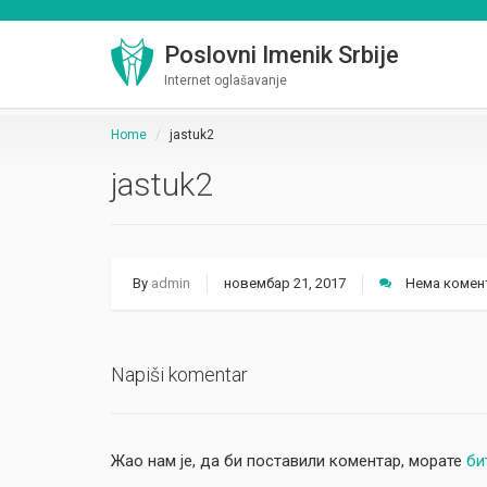
Poslovni Imenik Srbije
Internet oglašavanje
Home
jastuk2
jastuk2
By
admin
новембар 21, 2017
Нема комен
Napiši komentar
Жао нам је, да би поставили коментар, морате
би