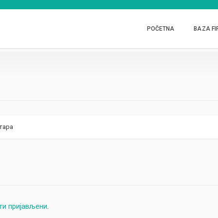
POČETNA
BAZA FI
тара
ти пријављени
.