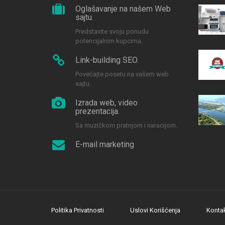
Oglašavanje na našem Web
sajtu.
Predstavite svoju ponudu
potencijalnim kupcima.
Link-building SEO.
Povećajte posetu na vašem web
sajtu.
Izrada web, video
prezentacija.
Sa muzičkom pratnjom i naracijom.
E-mail marketing
Politika Privatnosti
Uslovi Korišćenja
Konta