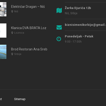
Električar Dragan – Niš
Žarka Djurića 12b
Niš
Niš, Srbija
biznisimeniksrbije@gmail
Klanica DVA BRATA Loznica
Loznica
Ponedeljak - Petak
9:00 - 17:00h
Brod Restoran Ana Srebrno Jezero
Srbija
kt
Sitemap