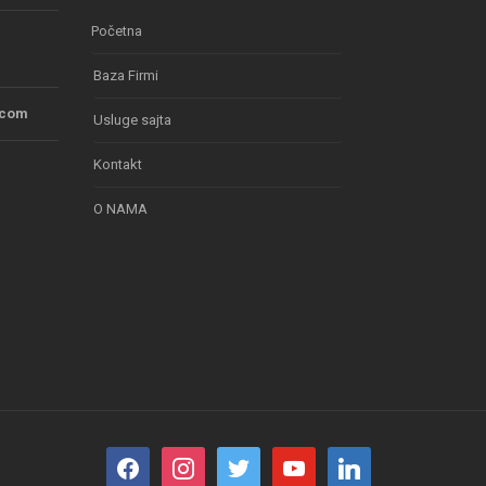
Početna
Baza Firmi
.com
Usluge sajta
Kontakt
O NAMA