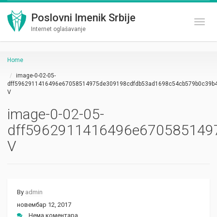
Poslovni Imenik Srbije
Toggl
Internet oglašavanje
Home
image-0-02-05-
dff5962911416496e67058514975de309198cdfdb53ad1698c54cb579b0c39b4
V
image-0-02-05-
dff5962911416496e670585149
V
By
admin
новембар 12, 2017
Нема коментара