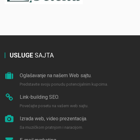
USLUGE
SAJTA
Oglašavanje na našem Web sajtu.
Predstavite svoju ponudu potencijalnim kupcima.
Link-building SEO.
Povećajte posetu na vašem web sajtu.
Izrada web, video prezentacija.
Sa muzičkom pratnjom i naracijom.