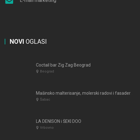
E-mail marketing
NOVI
OGLASI
Coctail bar Zig Zag Beograd
Beograd
Mašinsko malterisanje, molerski radovi i fasaderski radovi PICASSO 2016
Šabac
LA DENISON i ŠEKI DOO
Vrbovno