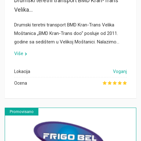
Drumski teretni transport BMD Kran-Trans
Velika...
Drumski teretni transport BMD Kran-Trans Velika
Moštanica „BMD Kran-Trans doo“ posluje od 2011.
godine sa sedištem u Velikoj Moštanici. Nalazimo…
Više
Lokacija
Voganj
Ocena
Promovisano