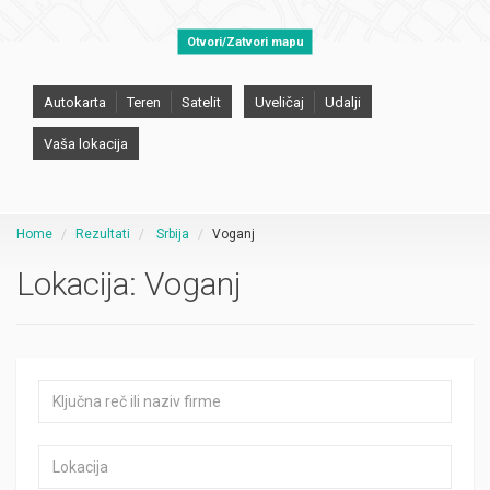
Otvori/Zatvori mapu
Autokarta
Teren
Satelit
Uveličaj
Udalji
Vaša lokacija
Home
Rezultati
Srbija
Voganj
Lokacija:
Voganj