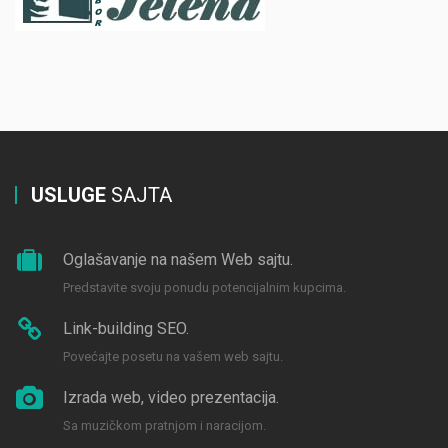
USLUGE
SAJTA
Oglašavanje na našem Web sajtu.
Predstavite svoju ponudu potencijalnim kupcima.
Link-building SEO.
Povećajte posetu na vašem web sajtu.
Izrada web, video prezentacija.
Sa muzičkom pratnjom i naracijom.