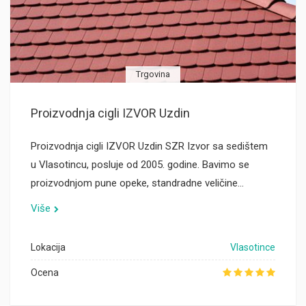
Trgovina
Proizvodnja cigli IZVOR Uzdin
Proizvodnja cigli IZVOR Uzdin SZR Izvor sa sedištem
u Vlasotincu, posluje od 2005. godine. Bavimo se
proizvodnjom pune opeke, standradne veličine…
Više
Lokacija
Vlasotince
Ocena