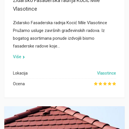
Zidarsko Fasaderska radnja Kocić Mile
Vlasotince
Zidarsko Fasaderska radnja Kocić Mile Vlasotince
Pružamo usluge završnih građevinskih radova. Iz
bogatog asortimana ponude izdvojili bismo
fasaderske radove koje…
Više
Lokacija
Vlasotince
Ocena