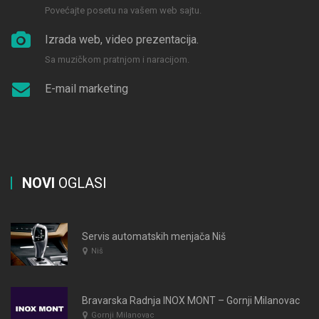
Povećajte posetu na vašem web sajtu.
Izrada web, video prezentacija.
Sa muzičkom pratnjom i naracijom.
E-mail marketing
NOVI
OGLASI
Servis automatskih menjača Niš
Niš
Bravarska Radnja INOX MONT – Gornji Milanovac
Gornji Milanovac