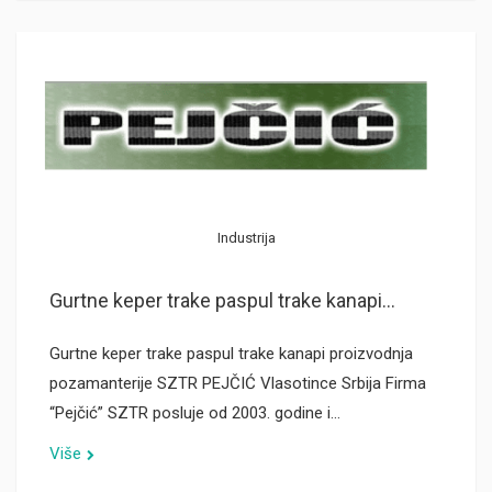
Industrija
Gurtne keper trake paspul trake kanapi...
Gurtne keper trake paspul trake kanapi proizvodnja
pozamanterije SZTR PEJČIĆ Vlasotince Srbija Firma
“Pejčić” SZTR posluje od 2003. godine i…
Više