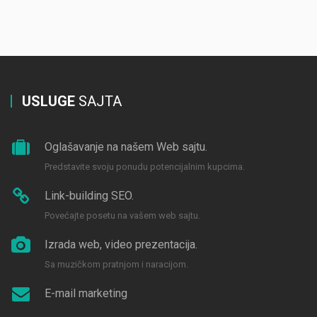
USLUGE
SAJTA
Oglašavanje na našem Web sajtu.
Predstavite svoju ponudu potencijalnim kupcima.
Link-building SEO.
Povećajte posetu na vašem web sajtu.
Izrada web, video prezentacija.
Sa muzičkom pratnjom i naracijom.
E-mail marketing