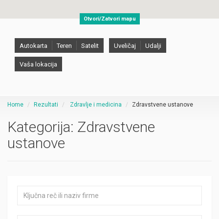
Otvori/Zatvori mapu
Autokarta
Teren
Satelit
Uveličaj
Udalji
Vaša lokacija
Home
Rezultati
Zdravlje i medicina
Zdravstvene ustanove
Kategorija:
Zdravstvene
ustanove