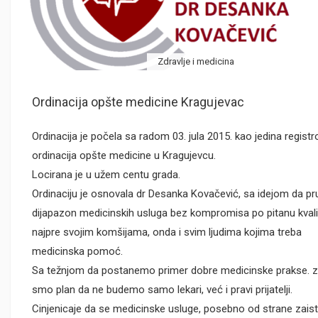
Zdravlje i medicina
Ordinacija opšte medicine Kragujevac
Ordinacija je počela sa radom 03. jula 2015. kao jedina regist
ordinacija opšte medicine u Kragujevcu.
Locirana je u užem centu grada.
Ordinaciju je osnovala dr Desanka Kovačević, sa idejom da pru
dijapazon medicinskih usluga bez kompromisa po pitanu kvali
najpre svojim komšijama, onda i svim ljudima kojima treba
medicinska pomoć.
Sa težnjom da postanemo primer dobre medicinske prakse. za
smo plan da ne budemo samo lekari, već i pravi prijatelji.
Cinjenicaje da se medicinske usluge, posebno od strane zais