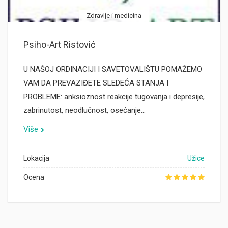
Zdravlje i medicina
Psiho-Art Ristović
U NAŠOJ ORDINACIJI I SAVETOVALIŠTU POMAŽEMO
VAM DA PREVAZIĐETE SLEDEĆA STANJA I
PROBLEME: anksioznost reakcije tugovanja i depresije,
zabrinutost, neodlučnost, osećanje…
Više
Lokacija
Užice
Ocena