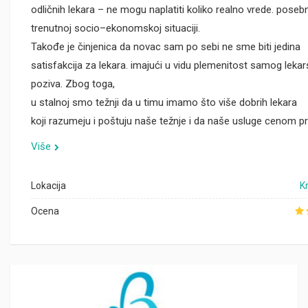
odličnih lekara – ne mogu naplatiti koliko realno vrede. poseb
trenutnoj socio–ekonomskoj situaciji.
Takođe je činjenica da novac sam po sebi ne sme biti jedina
satisfakcija za lekara. imajući u vidu plemenitost samog leka
poziva. Zbog toga,
u stalnoj smo težnji da u timu imamo što više dobrih lekara
koji razumeju i poštuju naše težnje i da naše usluge cenom pr
Više
Lokacija
K
Ocena