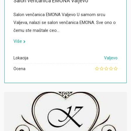
Salon venčanica EMONA Valjevo
Salon venčanica EMONA Valjevo U samom srcu
Valjeva, nalazi se salon venčanica EMONA. Sve ono o
čemu ste maštale ceo…
Više
Lokacija
Valjevo
Ocena