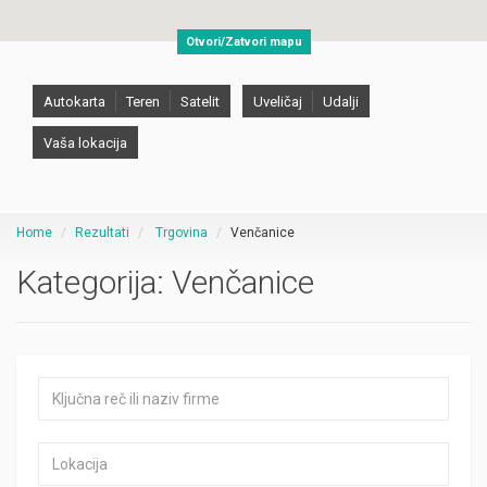
Otvori/Zatvori mapu
Autokarta
Teren
Satelit
Uveličaj
Udalji
Vaša lokacija
Home
Rezultati
Trgovina
Venčanice
Kategorija:
Venčanice