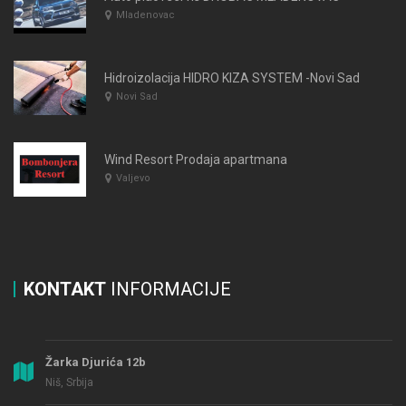
Mladenovac
Hidroizolacija HIDRO KIZA SYSTEM -Novi Sad
Novi Sad
Wind Resort Prodaja apartmana
Valjevo
KONTAKT
INFORMACIJE
Žarka Djurića 12b
Niš, Srbija