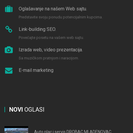
Oglašavanje na našem Web sajtu.
Predstavite svoju ponudu potencijalnim kupcima.
Link-building SEO.
Povećajte posetu na vašem web sajtu.
Izrada web, video prezentacija.
Sa muzičkom pratnjom i naracijom.
E-mail marketing
NOVI
OGLASI
Auto plac i servis DROBAC MLADENOVAC