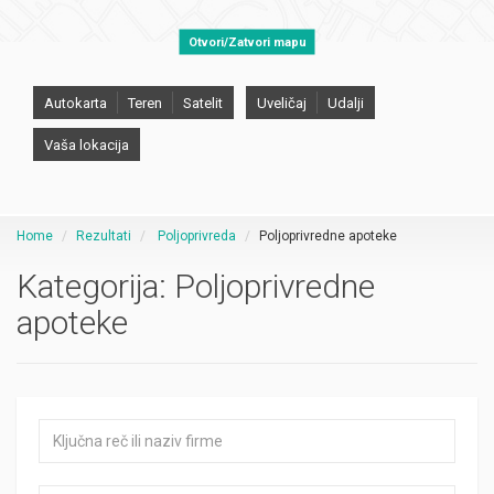
Otvori/Zatvori mapu
Autokarta
Teren
Satelit
Uveličaj
Udalji
Vaša lokacija
Home
Rezultati
Poljoprivreda
Poljoprivredne apoteke
Kategorija:
Poljoprivredne
apoteke