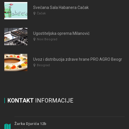
Svečana Sala Habanera Čačak
Čačak
Ugostiteljska oprema Milanović
Novi Beograd
Uvoz i distribucija zdrave hrane PRO AGRO Beograd
Beograd
KONTAKT
INFORMACIJE
Žarka Djurića 12b