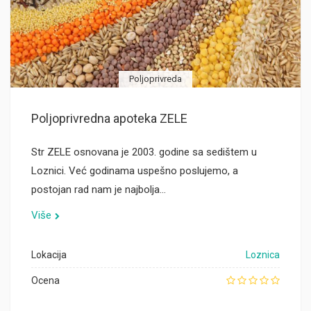
Poljoprivreda
Poljoprivredna apoteka ZELE
Str ZELE osnovana je 2003. godine sa sedištem u
Loznici. Već godinama uspešno poslujemo, a
postojan rad nam je najbolja…
Više
Lokacija
Loznica
Ocena