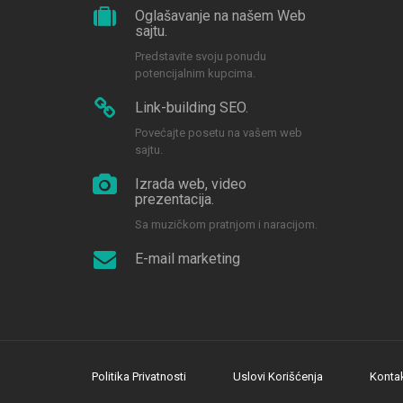
Oglašavanje na našem Web
sajtu.
Predstavite svoju ponudu
potencijalnim kupcima.
Link-building SEO.
Povećajte posetu na vašem web
sajtu.
Izrada web, video
prezentacija.
Sa muzičkom pratnjom i naracijom.
E-mail marketing
Politika Privatnosti
Uslovi Korišćenja
Konta