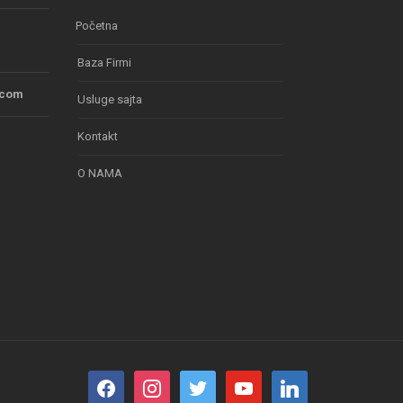
Početna
Baza Firmi
.com
Usluge sajta
Kontakt
O NAMA