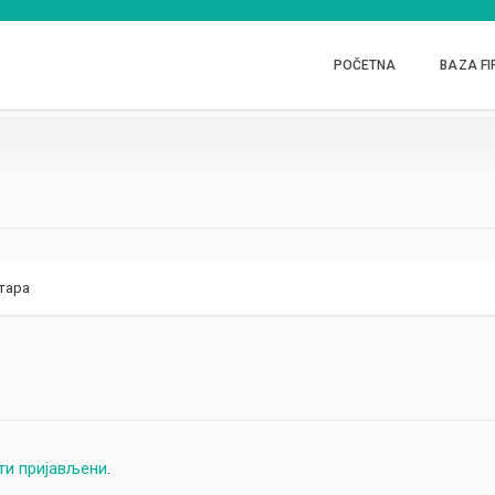
POČETNA
BAZA FI
тара
ти пријављени
.