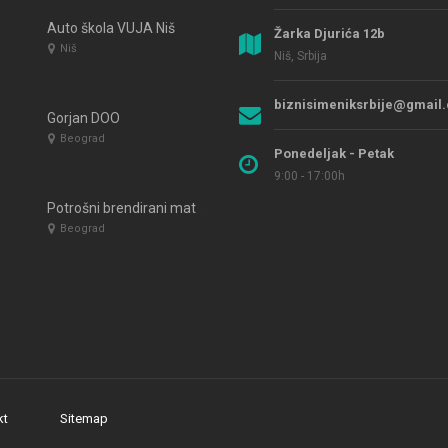
Auto škola VUJA Niš
Žarka Djurića 12b
Niš
Niš, Srbija
biznisimeniksrbije@gmail
Gorjan DOO
Beograd
Ponedeljak - Petak
9:00 - 17:00h
Potrošni brendirani materijal za HoReCa sektor – Unipak doo
Beograd
kt
Sitemap