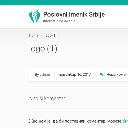
Poslovni Imenik Srbije
Internet oglašavanje
Home
logo (1)
logo (1)
By
admin
новембар 16, 2017
Нема комен
Napiši komentar
Жао нам је, да би поставили коментар, морате
би